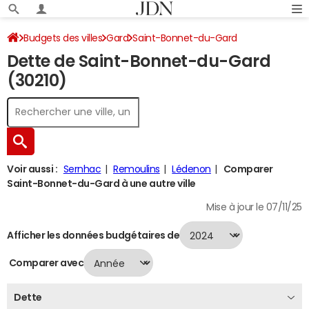
Budgets des villes
Gard
Saint-Bonnet-du-Gard
Dette de Saint-Bonnet-du-Gard
Dette au 31/12/2024
(30210)
Voir aussi :
Sernhac
Remoulins
Lédenon
Comparer
Saint-Bonnet-du-Gard à une autre ville
Mise à jour le 07/11/25
Afficher les données budgétaires de
Comparer avec
Dette