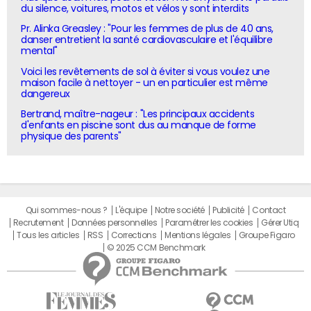
du silence, voitures, motos et vélos y sont interdits
Pr. Alinka Greasley : "Pour les femmes de plus de 40 ans,
danser entretient la santé cardiovasculaire et l'équilibre
mental"
Voici les revêtements de sol à éviter si vous voulez une
maison facile à nettoyer - un en particulier est même
dangereux
Bertrand, maître-nageur : "Les principaux accidents
d'enfants en piscine sont dus au manque de forme
physique des parents"
Qui sommes-nous ?
L'équipe
Notre société
Publicité
Contact
Recrutement
Données personnelles
Paramétrer les cookies
Gérer Utiq
Tous les articles
RSS
Corrections
Mentions légales
Groupe Figaro
© 2025 CCM Benchmark