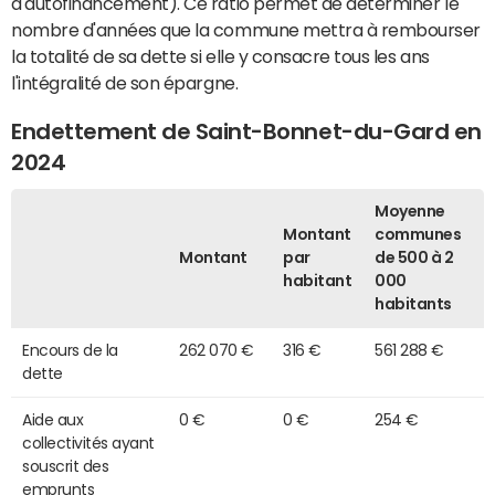
d'autofinancement). Ce ratio permet de déterminer le
nombre d'années que la commune mettra à rembourser
la totalité de sa dette si elle y consacre tous les ans
l'intégralité de son épargne.
Endettement de Saint-Bonnet-du-Gard en
2024
Moyenne
Montant
communes
Montant
par
de 500 à 2
habitant
000
habitants
Encours de la
262 070 €
316 €
561 288 €
dette
Aide aux
0 €
0 €
254 €
collectivités ayant
souscrit des
emprunts