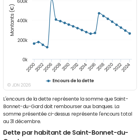
600k
Montants (€)
400k
200k
0k
2000
2022
2016
2010
2002
2024
2018
2012
2006
2020
2014
2008
Encours de la dette
© JDN 2026
L'encours de la dette représente la somme que Saint-
Bonnet-du-Gard doit rembourser aux banques. La
somme présentée ci-dessus représente l'encours total
au 31 décembre.
Dette par habitant de Saint-Bonnet-du-