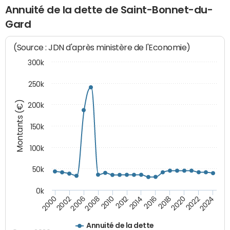
Annuité de la dette de Saint-Bonnet-du-
Gard
(Source : JDN d'après ministère de l'Economie)
300k
250k
Montants (€)
200k
150k
100k
50k
0k
2008
2022
2002
2018
2014
2010
2024
2006
2020
2000
2016
2012
Annuité de la dette