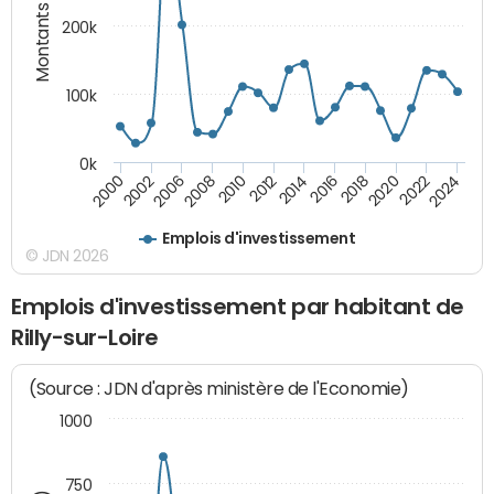
Montants (€)
200k
100k
0k
2000
2022
2016
2010
2002
2024
2018
2012
2006
2020
2014
2008
Emplois d'investissement
© JDN 2026
Emplois d'investissement par habitant de
Rilly-sur-Loire
(Source : JDN d'après ministère de l'Economie)
1000
750