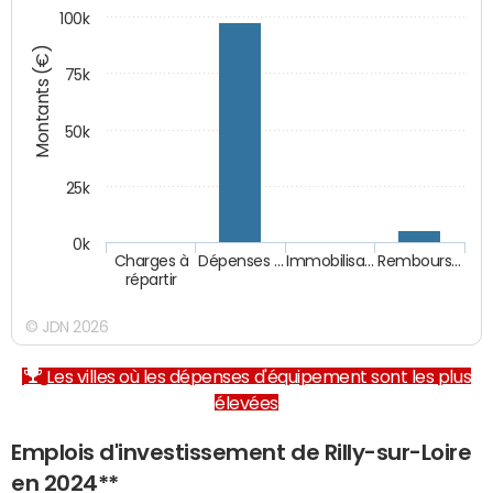
100k
Montants (€)
75k
50k
25k
0k
Charges à
Dépenses …
Immobilisa…
Rembours…
répartir
© JDN 2026
Les villes où les dépenses d'équipement sont les plus
élevées
Emplois d'investissement de Rilly-sur-Loire
en 2024**