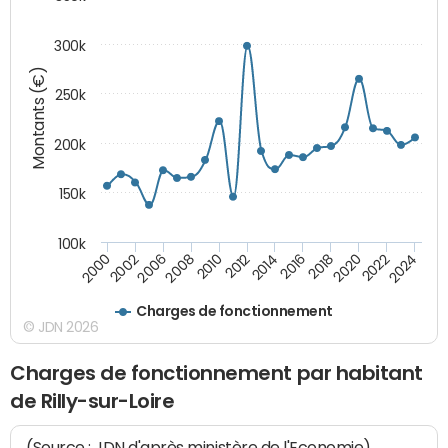
300k
Montants (€)
250k
200k
150k
100k
2008
2022
2002
2018
2014
2010
2024
2006
2020
2000
2016
2012
Charges de fonctionnement
© JDN 2026
Charges de fonctionnement par habitant
de Rilly-sur-Loire
(Source : JDN d'après ministère de l'Economie)