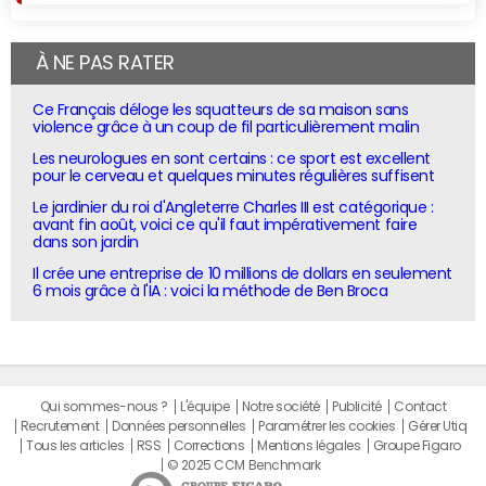
À NE PAS RATER
Ce Français déloge les squatteurs de sa maison sans
violence grâce à un coup de fil particulièrement malin
Les neurologues en sont certains : ce sport est excellent
pour le cerveau et quelques minutes régulières suffisent
Le jardinier du roi d'Angleterre Charles III est catégorique :
avant fin août, voici ce qu'il faut impérativement faire
dans son jardin
Il crée une entreprise de 10 millions de dollars en seulement
6 mois grâce à l'IA : voici la méthode de Ben Broca
Qui sommes-nous ?
L'équipe
Notre société
Publicité
Contact
Recrutement
Données personnelles
Paramétrer les cookies
Gérer Utiq
Tous les articles
RSS
Corrections
Mentions légales
Groupe Figaro
© 2025 CCM Benchmark