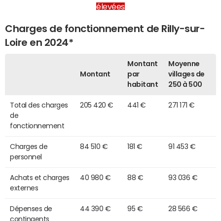
élevées
Charges de fonctionnement de Rilly-sur-
Loire en 2024*
Montant
Moyenne
Montant
par
villages de
habitant
250 à 500
Total des charges
205 420 €
441 €
271 171 €
de
fonctionnement
Charges de
84 510 €
181 €
91 453 €
personnel
Achats et charges
40 980 €
88 €
93 036 €
externes
Dépenses de
44 390 €
95 €
28 566 €
contingents