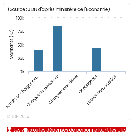
(Source : JDN d'après ministère de l'Economie)
100k
Montants (€)
75k
50k
25k
0k
Achats et charges ext…
Charges de personnel
Charges financières
Contingents
Subventions versées
© JDN 2026
Les villes où les dépenses de personnel sont les plus