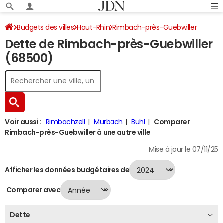
Budgets des villes
Haut-Rhin
Rimbach-près-Guebwiller
Dette de Rimbach-près-Guebwiller
Dette au 31/12/2024
(68500)
Voir aussi :
Rimbachzell
Murbach
Buhl
Comparer
Rimbach-près-Guebwiller à une autre ville
Mise à jour le 07/11/25
Afficher les données budgétaires de
Comparer avec
Dette