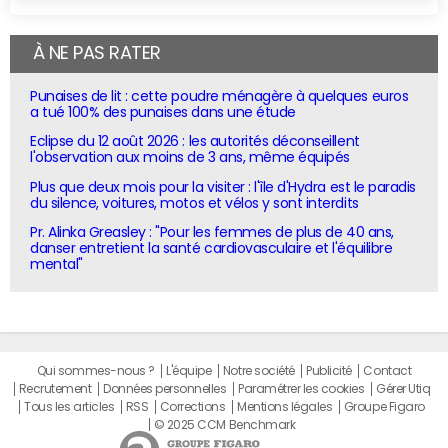
À NE PAS RATER
Punaises de lit : cette poudre ménagère à quelques euros
a tué 100% des punaises dans une étude
Eclipse du 12 août 2026 : les autorités déconseillent
l'observation aux moins de 3 ans, même équipés
Plus que deux mois pour la visiter : l'île d'Hydra est le paradis
du silence, voitures, motos et vélos y sont interdits
Pr. Alinka Greasley : "Pour les femmes de plus de 40 ans,
danser entretient la santé cardiovasculaire et l'équilibre
mental"
Qui sommes-nous ?
L'équipe
Notre société
Publicité
Contact
Recrutement
Données personnelles
Paramétrer les cookies
Gérer Utiq
Tous les articles
RSS
Corrections
Mentions légales
Groupe Figaro
© 2025 CCM Benchmark