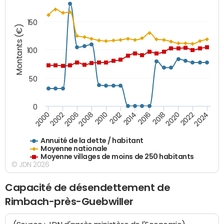
150
Montants (€)
100
50
0
2014
2008
2000
2024
2018
2012
2006
2022
2016
2010
2002
2020
Annuité de la dette / habitant
Moyenne nationale
Moyenne villages de moins de 250 habitants
© JDN 2026
Capacité de désendettement de
Rimbach-près-Guebwiller