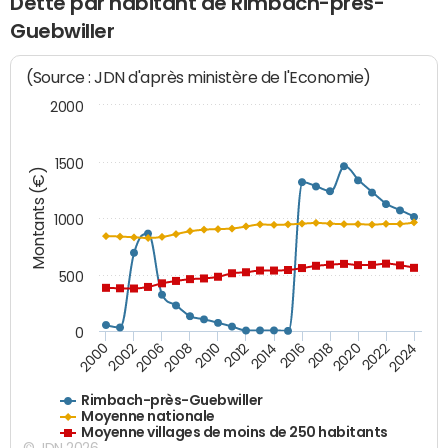
Dette par habitant de Rimbach-près-
Guebwiller
(Source : JDN d'après ministère de l'Economie)
2000
1500
Montants (€)
1000
500
0
2018
2002
2022
2008
2012
2016
2000
2020
2006
2024
2010
2014
Rimbach-près-Guebwiller
Moyenne nationale
Moyenne villages de moins de 250 habitants
© JDN 2026