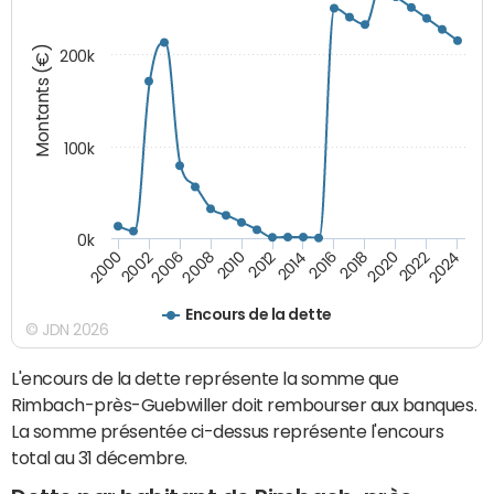
Montants (€)
200k
100k
0k
2008
2022
2002
2018
2014
2010
2024
2006
2020
2000
2016
2012
Encours de la dette
© JDN 2026
L'encours de la dette représente la somme que
Rimbach-près-Guebwiller doit rembourser aux banques.
La somme présentée ci-dessus représente l'encours
total au 31 décembre.