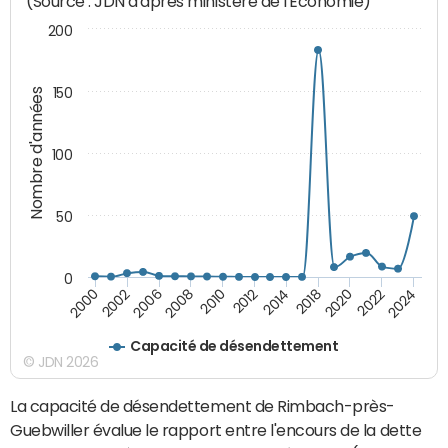
(Source : JDN d'après ministère de l'Economie)
200
150
Nombre d'années
100
50
0
2000
2012
2024
2010
2022
2008
2020
2006
2018
2002
2014
Capacité de désendettement
© JDN 2026
La capacité de désendettement de Rimbach-près-
Guebwiller évalue le rapport entre l'encours de la dette