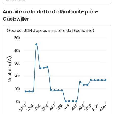
Annuité de la dette de Rimbach-près-
Guebwiller
(Source : JDN d'après ministère de l'Economie)
50k
40k
Montants (€)
30k
20k
10k
0k
2020
2010
2016
2006
2022
2012
2000
2018
2008
2024
2014
2002