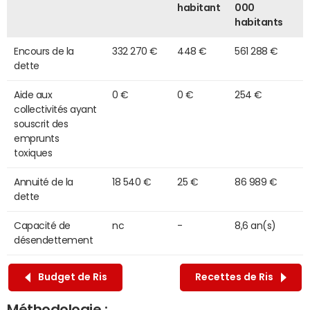
habitant
000
habitants
Encours de la
332 270 €
448 €
561 288 €
dette
Aide aux
0 €
0 €
254 €
collectivités ayant
souscrit des
emprunts
toxiques
Annuité de la
18 540 €
25 €
86 989 €
dette
Capacité de
nc
-
8,6 an(s)
désendettement
Budget de Ris
Recettes de Ris
Méthodologie :