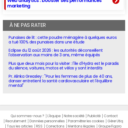
Web analytics : booster ses performances
marketing
À NE PAS RATER
Punaises de lit : cette poudre ménagère à quelques euros
a tué 100% des punaises dans une étude
Eclipse du 12 août 2026 : les autorités déconseillent
l'observation aux moins de 3 ans, même équipés
Plus que deux mois pour la visiter : l'île d'Hydra est le paradis
du silence, voitures, motos et vélos y sont interdits
Pr. Alinka Greasley : "Pour les femmes de plus de 40 ans,
danser entretient la santé cardiovasculaire et l'équilibre
mental"
Qui sommes-nous ?
L'équipe
Notre société
Publicité
Contact
Recrutement
Données personnelles
Paramétrer les cookies
Gérer Utiq
Tous les articles
RSS
Corrections
Mentions légales
Groupe Figaro