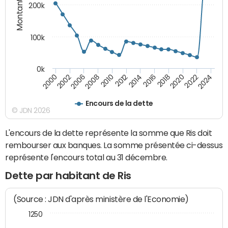
Montants (€)
200k
100k
0k
2000
2022
2016
2010
2002
2024
2018
2012
2006
2020
2014
2008
Encours de la dette
© JDN 2026
L'encours de la dette représente la somme que Ris doit
rembourser aux banques. La somme présentée ci-dessus
représente l'encours total au 31 décembre.
Dette par habitant de Ris
(Source : JDN d'après ministère de l'Economie)
1250