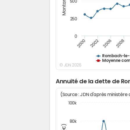
Montants (€)
500
250
0
2000
2002
2006
2008
Rombach-le-
Moyenne comm
© JDN 2026
Annuité de la dette de R
(Source : JDN d'après ministère
100k
80k