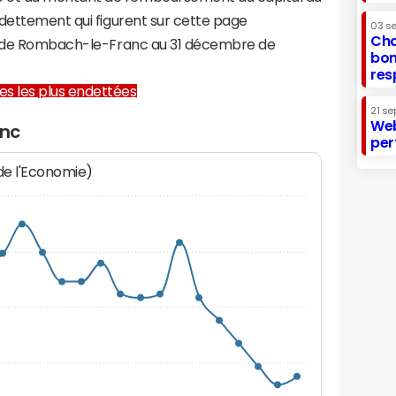
ndettement qui figurent sur cette page
03 s
Cha
re de Rombach-le-Franc au 31 décembre de
bon
res
lles les plus endettées
21 se
Web
anc
per
 de l'Economie)