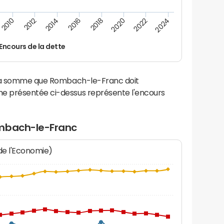
2014
2024
2012
2022
2010
2020
2018
2016
Encours de la dette
 la somme que Rombach-le-Franc doit
e présentée ci-dessus représente l'encours
ombach-le-Franc
 de l'Economie)