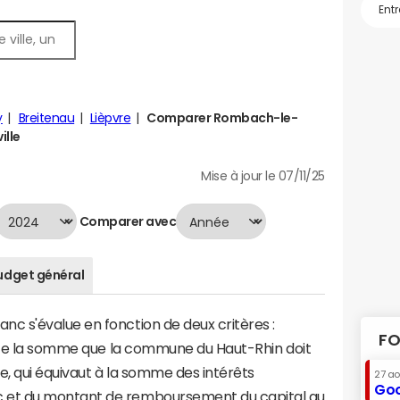
y
Breitenau
Lièpvre
Comparer Rombach-le-
ille
Mise à jour le 07/11/25
Comparer avec
udget général
 s'évalue en fonction de deux critères :
FO
ente la somme que la commune du Haut-Rhin doit
te, qui équivaut à la somme des intérêts
27 a
Goo
 et du montant de remboursement du capital au