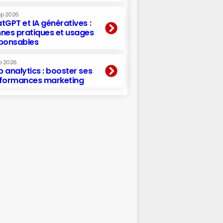
ep 2026
tGPT et IA génératives :
nes pratiques et usages
ponsables
p 2026
 analytics : booster ses
formances marketing