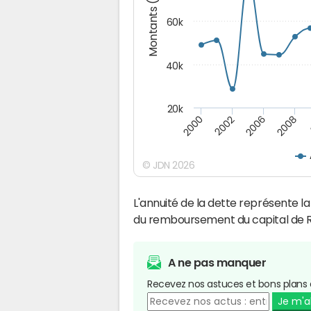
Montants (€)
60k
40k
20k
2008
2000
2002
2006
© JDN 2026
L'annuité de la dette représente 
du remboursement du capital de
A ne pas manquer
Recevez nos astuces et bons plans 
Je m'