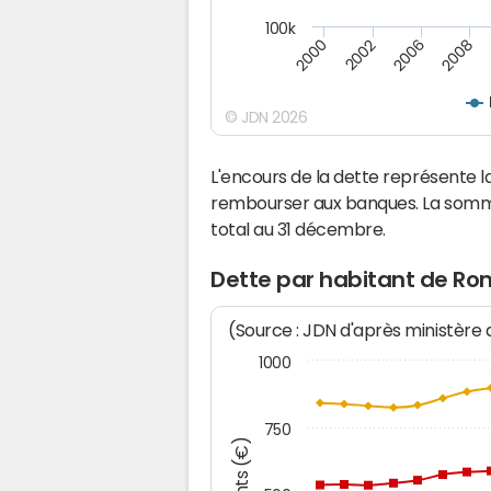
100k
2000
2008
2006
2002
© JDN 2026
L'encours de la dette représente
rembourser aux banques. La somm
total au 31 décembre.
Dette par habitant de R
(Source : JDN d'après ministère
1000
750