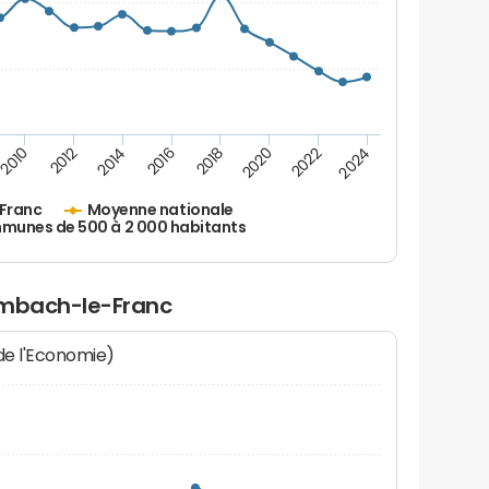
2010
2012
2014
2016
2018
2020
2022
2024
Franc
Moyenne nationale
unes de 500 à 2 000 habitants
ombach-le-Franc
 de l'Economie)