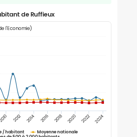
abitant de Ruffieux
 de l'Economie)
2016
2014
2012
2010
2024
2022
2020
2018
e / habitant
Moyenne nationale