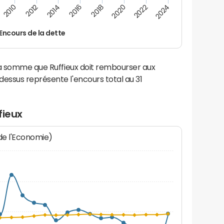
2022
2018
2014
2010
2024
2020
2016
2012
Encours de la dette
la somme que Ruffieux doit rembourser aux
ssus représente l'encours total au 31
fieux
 de l'Economie)