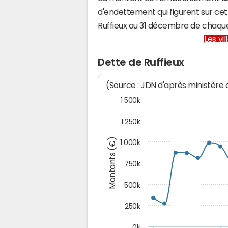
d'endettement qui figurent sur cet
Ruffieux au 31 décembre de chaqu
Les vi
Dette de Ruffieux
(Source : JDN d'après ministère
1 500k
1 250k
Montants (€)
1 000k
750k
500k
250k
0k