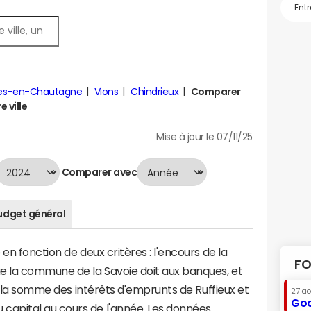
res-en-Chautagne
Vions
Chindrieux
Comparer
e ville
Mise à jour le 07/11/25
Comparer avec
udget général
en fonction de deux critères : l'encours de la
FO
e la commune de la Savoie doit aux banques, et
 à la somme des intérêts d'emprunts de Ruffieux et
27 a
Goo
apital au cours de l'année. Les données