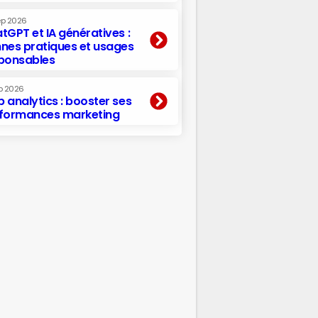
ep 2026
tGPT et IA génératives :
nes pratiques et usages
ponsables
p 2026
 analytics : booster ses
formances marketing