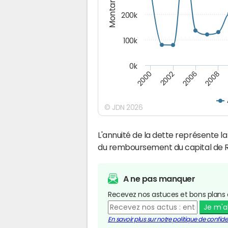
Montants (€)
200k
100k
0k
2000
2008
2006
2002
© JDN 2026
L'annuité de la dette représente 
du remboursement du capital de Ru
A ne pas manquer
Recevez nos astuces et bons plans 
Je m'
En savoir plus sur notre politique de confiden