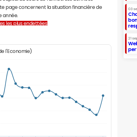
te page concernent la situation financière de
03 s
Cha
e année.
bon
lles les plus endettées
res
21 se
Web
per
 de l'Economie)