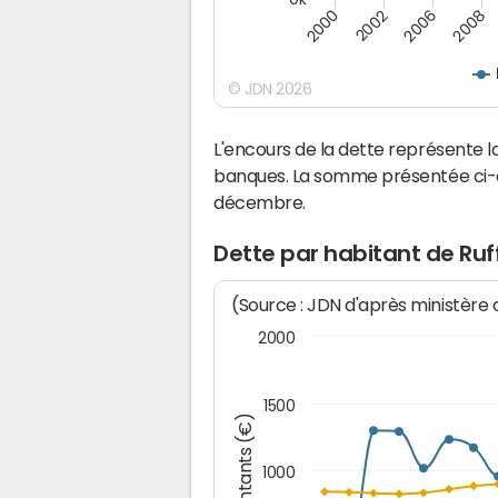
2008
2002
2006
2000
© JDN 2026
L'encours de la dette représente 
banques. La somme présentée ci-de
décembre.
Dette par habitant de Ruf
(Source : JDN d'après ministère
2000
1500
Montants (€)
1000