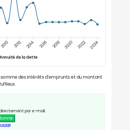
2014
2024
2012
2022
2010
2020
2018
2016
Annuité de la dette
la somme des intérêts d'emprunts et du montant
ffieux.
directement par e-mail.
abonne
tialité