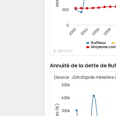
500
0
2000
2002
2006
2008
Ruffieux
Moyenne comm
© JDN 2026
Annuité de la dette de Ruf
(Source : JDN d'après ministère
500k
400k
300k