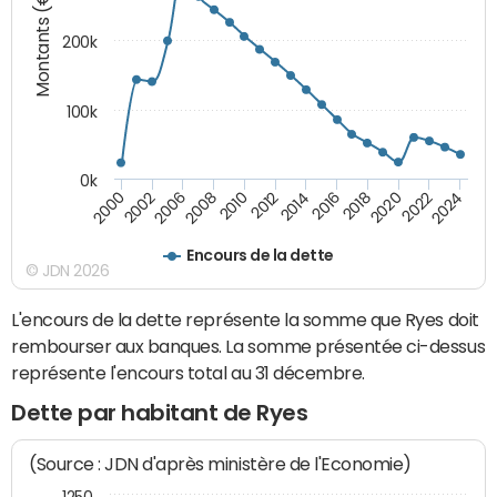
Montants (€)
200k
100k
0k
2000
2022
2016
2010
2002
2024
2018
2012
2006
2020
2014
2008
Encours de la dette
© JDN 2026
L'encours de la dette représente la somme que Ryes doit
rembourser aux banques. La somme présentée ci-dessus
représente l'encours total au 31 décembre.
Dette par habitant de Ryes
(Source : JDN d'après ministère de l'Economie)
1250