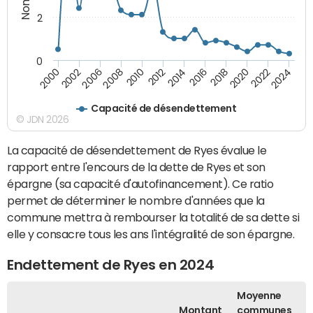
2
0
2018
2002
2022
2008
2012
2016
2000
2020
2006
2024
2010
2014
Capacité de désendettement
© JDN 2026
La capacité de désendettement de Ryes évalue le
rapport entre l'encours de la dette de Ryes et son
épargne (sa capacité d'autofinancement). Ce ratio
permet de déterminer le nombre d'années que la
commune mettra à rembourser la totalité de sa dette si
elle y consacre tous les ans l'intégralité de son épargne.
Endettement de Ryes en 2024
Moyenne
Montant
communes