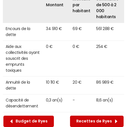
Montant
par
de 500 à 2
habitant
000
habitants
Encours de la
34 910 €
69 €
561 288 €
dette
Aide aux
0 €
0 €
254 €
collectivités ayant
souscrit des
emprunts
toxiques
Annuité de la
10 110 €
20 €
86 989 €
dette
Capacité de
0,3 an(s)
-
8,6 an(s)
désendettement
Budget de Ryes
Recettes de Ryes