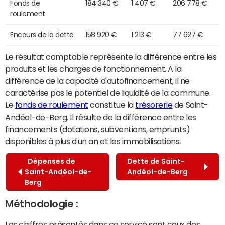
Fonds de
184 340 €
1 407 €
206 778 €
roulement
Encours de la dette
158 920 €
1 213 €
77 627 €
Le résultat comptable représente la différence entre les
produits et les charges de fonctionnement. A la
différence de la capacité d'autofinancement, il ne
caractérise pas le potentiel de liquidité de la commune.
Le
fonds de roulement
constitue la
trésorerie
de Saint-
Andéol-de-Berg. Il résulte de la différence entre les
financements (dotations, subventions, emprunts)
disponibles à plus d'un an et les immobilisations.
Dépenses de
Dette de Saint-
Saint-Andéol-de-
Andéol-de-Berg
Berg
Méthodologie :
Les chiffres présentés dans ce service sont ceux des