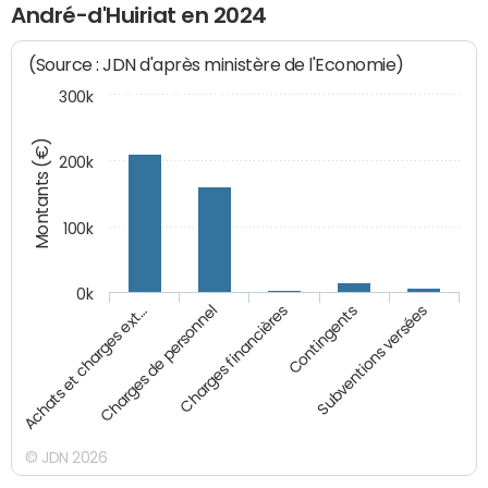
André-d'Huiriat en 2024
(Source : JDN d'après ministère de l'Economie)
300k
Montants (€)
200k
100k
0k
Charges financières
Charges de personnel
Achats et charges ext…
Subventions versées
Contingents
© JDN 2026