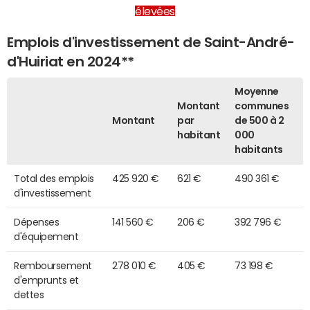
élevées
Emplois d'investissement de Saint-André-
d'Huiriat en 2024**
Moyenne
Montant
communes
Montant
par
de 500 à 2
habitant
000
habitants
Total des emplois
425 920 €
621 €
490 361 €
d'investissement
Dépenses
141 560 €
206 €
392 796 €
d'équipement
Remboursement
278 010 €
405 €
73 198 €
d'emprunts et
dettes