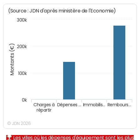
(Source : JDN d'après ministère de l'Economie)
300k
Montants (€)
200k
100k
0k
Charges à
Dépenses …
Immobilis…
Rembours…
répartir
© JDN 2026
Les villes où les dépenses d'équipement sont les plus