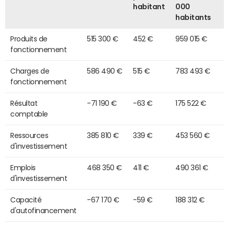
habitant
000
habitants
Produits de
515 300 €
452 €
959 015 €
fonctionnement
Charges de
586 490 €
515 €
783 493 €
fonctionnement
Résultat
-71 190 €
-63 €
175 522 €
comptable
Ressources
385 810 €
339 €
453 560 €
d'investissement
Emplois
468 350 €
411 €
490 361 €
d'investissement
Capacité
-67 170 €
-59 €
188 312 €
d'autofinancement