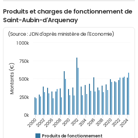
Produits et charges de fonctionnement de
Saint-Aubin-d'Arquenay
(Source : JDN d'après ministère de l'Economie)
1 000k
750k
Montants (€)
500k
250k
0k
2016
2014
2012
2010
2008
2006
2002
2000
2024
2022
2020
2018
Produits de fonctionnement