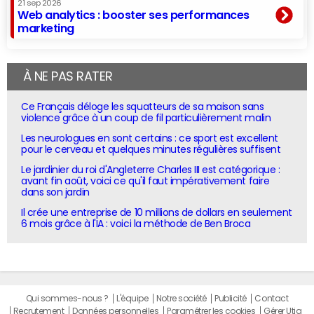
21 sep 2026
Web analytics : booster ses performances
marketing
À NE PAS RATER
Ce Français déloge les squatteurs de sa maison sans
violence grâce à un coup de fil particulièrement malin
Les neurologues en sont certains : ce sport est excellent
pour le cerveau et quelques minutes régulières suffisent
Le jardinier du roi d'Angleterre Charles III est catégorique :
avant fin août, voici ce qu'il faut impérativement faire
dans son jardin
Il crée une entreprise de 10 millions de dollars en seulement
6 mois grâce à l'IA : voici la méthode de Ben Broca
Qui sommes-nous ?
L'équipe
Notre société
Publicité
Contact
Recrutement
Données personnelles
Paramétrer les cookies
Gérer Utiq