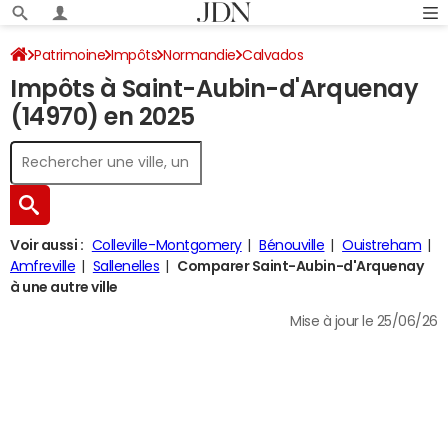
Patrimoine
Impôts
Normandie
Calvados
Impôts à Saint-Aubin-d'Arquenay
Saint-Aubin-d'Arquenay
Impôt sur le revenu
(14970) en 2025
Voir aussi :
Colleville-Montgomery
Bénouville
Ouistreham
Amfreville
Sallenelles
Comparer Saint-Aubin-d'Arquenay
à une autre ville
Mise à jour le 25/06/26