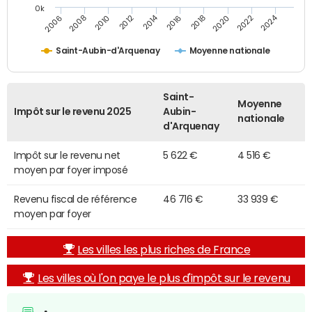
0k
2014
2024
2010
2020
2012
2022
2006
2016
2008
2018
Saint-Aubin-d'Arquenay
Moyenne nationale
Saint-
Moyenne
Impôt sur le revenu 2025
Aubin-
nationale
d'Arquenay
Impôt sur le revenu net
5 622 €
4 516 €
moyen par foyer imposé
Revenu fiscal de référence
46 716 €
33 939 €
moyen par foyer
Les villes les plus riches de France
Les villes où l'on paye le plus d'impôt sur le revenu