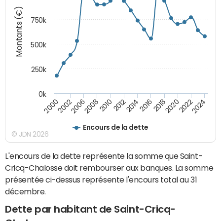
Montants (€)
750k
500k
250k
0k
2016
2014
2012
2010
2008
2006
2002
2000
2024
2022
2020
2018
Encours de la dette
© JDN 2026
L'encours de la dette représente la somme que Saint-
Cricq-Chalosse doit rembourser aux banques. La somme
présentée ci-dessus représente l'encours total au 31
décembre.
Dette par habitant de Saint-Cricq-