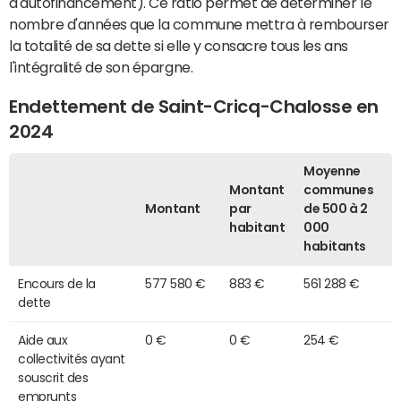
d'autofinancement). Ce ratio permet de déterminer le
nombre d'années que la commune mettra à rembourser
la totalité de sa dette si elle y consacre tous les ans
l'intégralité de son épargne.
Endettement de Saint-Cricq-Chalosse en
2024
Moyenne
Montant
communes
Montant
par
de 500 à 2
habitant
000
habitants
Encours de la
577 580 €
883 €
561 288 €
dette
Aide aux
0 €
0 €
254 €
collectivités ayant
souscrit des
emprunts