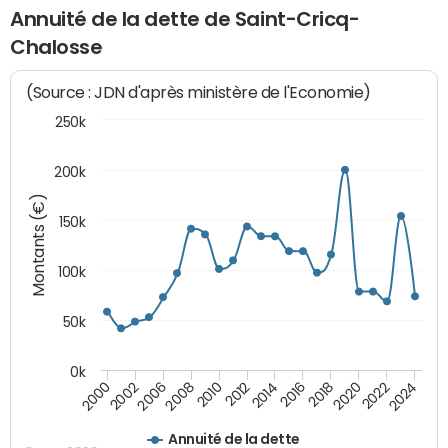
Annuité de la dette de Saint-Cricq-
Chalosse
(Source : JDN d'après ministère de l'Economie)
250k
200k
Montants (€)
150k
100k
50k
0k
2008
2022
2002
2018
2014
2010
2024
2006
2020
2000
2016
2012
Annuité de la dette