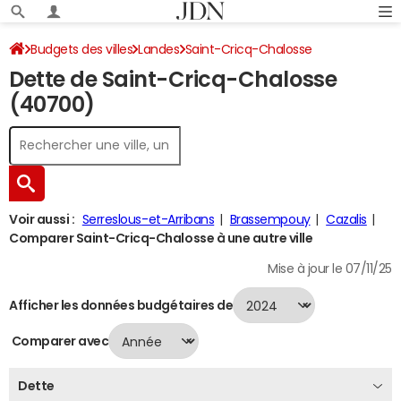
Budgets des villes
Landes
Saint-Cricq-Chalosse
Dette de Saint-Cricq-Chalosse
Dette au 31/12/2024
(40700)
Voir aussi :
Serreslous-et-Arribans
Brassempouy
Cazalis
Comparer Saint-Cricq-Chalosse à une autre ville
Mise à jour le 07/11/25
Afficher les données budgétaires de
Comparer avec
Dette