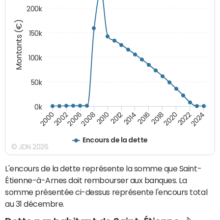
200k
Montants (€)
150k
100k
50k
0k
2008
2022
2002
2018
2014
2010
2024
2006
2020
2000
2016
2012
Encours de la dette
© JDN 2026
L'encours de la dette représente la somme que Saint-
Étienne-à-Arnes doit rembourser aux banques. La
somme présentée ci-dessus représente l'encours total
au 31 décembre.