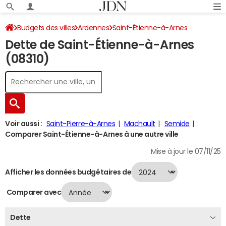
Budgets des villes
Ardennes
Saint-Étienne-à-Arnes
Dette de Saint-Étienne-à-Arnes
Dette au 31/12/2024
(08310)
Voir aussi :
Saint-Pierre-à-Arnes
Machault
Semide
Comparer Saint-Étienne-à-Arnes à une autre ville
Mise à jour le 07/11/25
Afficher les données budgétaires de
Comparer avec
Dette