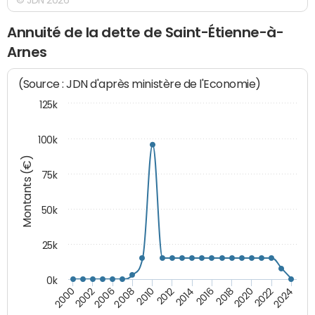
Annuité de la dette de Saint-Étienne-à-
Arnes
(Source : JDN d'après ministère de l'Economie)
125k
100k
Montants (€)
75k
50k
25k
0k
2024
2002
2010
2016
2022
2000
2008
2014
2020
2006
2012
2018