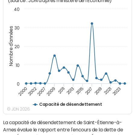
(Source : JDN d'après ministère de l'Economie)
40
30
Nombre d'années
20
10
0
2021
2009
2019
2007
2017
2002
2015
2000
2013
2023
2011
Capacité de désendettement
© JDN 2026
La capacité de désendettement de Saint-Étienne-à-
Arnes évalue le rapport entre l'encours de la dette de