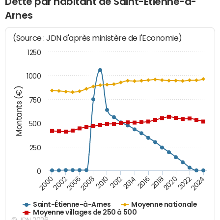
Dette par habitant de Saint-Étienne-à-
Arnes
(Source : JDN d'après ministère de l'Economie)
1250
1000
Montants (€)
750
500
250
0
2018
2002
2022
2008
2012
2016
2000
2020
2006
2024
2010
2014
Saint-Étienne-à-Arnes
Moyenne nationale
Moyenne villages de 250 à 500
© JDN 2026