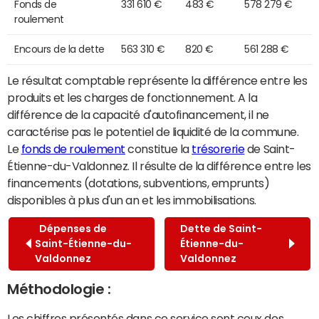
Fonds de
331 610 €
483 €
578 279 €
roulement
Encours de la dette
563 310 €
820 €
561 288 €
Le résultat comptable représente la différence entre les
produits et les charges de fonctionnement. A la
différence de la capacité d'autofinancement, il ne
caractérise pas le potentiel de liquidité de la commune.
Le
fonds de roulement
constitue la
trésorerie
de Saint-
Étienne-du-Valdonnez. Il résulte de la différence entre les
financements (dotations, subventions, emprunts)
disponibles à plus d'un an et les immobilisations.
Dépenses de
Dette de Saint-
Saint-Étienne-du-
Étienne-du-
Valdonnez
Valdonnez
Méthodologie :
Les chiffres présentés dans ce service sont ceux des