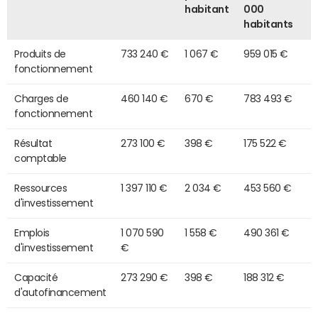
habitant
000
habitants
Produits de
733 240 €
1 067 €
959 015 €
fonctionnement
Charges de
460 140 €
670 €
783 493 €
fonctionnement
Résultat
273 100 €
398 €
175 522 €
comptable
Ressources
1 397 110 €
2 034 €
453 560 €
d'investissement
Emplois
1 070 590
1 558 €
490 361 €
d'investissement
€
Capacité
273 290 €
398 €
188 312 €
d'autofinancement