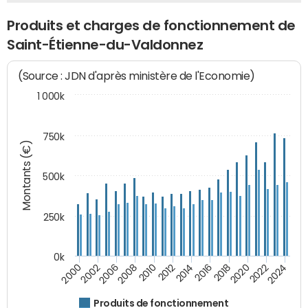
Produits et charges de fonctionnement de
Saint-Étienne-du-Valdonnez
(Source : JDN d'après ministère de l'Economie)
1 000k
750k
Montants (€)
500k
250k
0k
2016
2014
2012
2010
2008
2006
2002
2000
2024
2022
2020
2018
Produits de fonctionnement