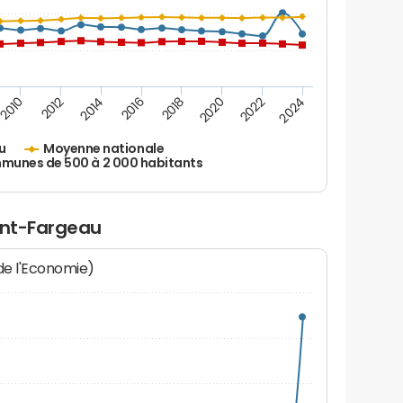
2010
2012
2014
2016
2018
2020
2022
2024
u
Moyenne nationale
unes de 500 à 2 000 habitants
aint-Fargeau
 de l'Economie)