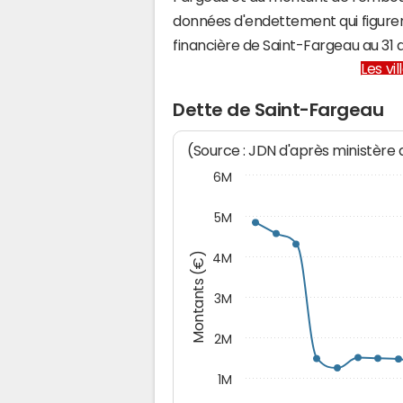
données d'endettement qui figuren
financière de Saint-Fargeau au 3
Les vi
Dette de Saint-Fargeau
(Source : JDN d'après ministère
6M
5M
Montants (€)
4M
3M
2M
1M