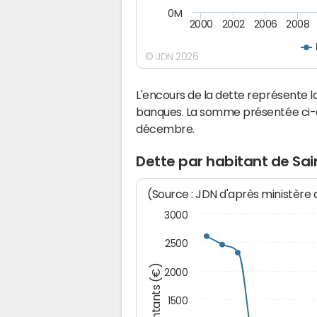
0M
2000
2002
2006
2008
© JDN 2026
L'encours de la dette représente
banques. La somme présentée ci-de
décembre.
Dette par habitant de Sa
(Source : JDN d'après ministère
3000
2500
Montants (€)
2000
1500