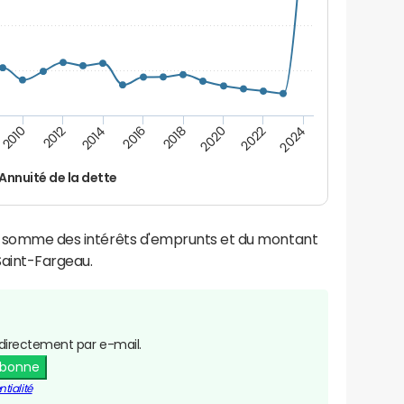
2014
2024
2012
2022
2010
2020
2018
2016
Annuité de la dette
la somme des intérêts d'emprunts et du montant
aint-Fargeau.
directement par e-mail.
abonne
tialité