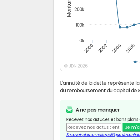
Montants (€)
200k
100k
0k
2000
2008
2006
2002
© JDN 2026
L'annuité de la dette représente 
du remboursement du capital de S
A ne pas manquer
Recevez nos astuces et bons plans 
Je m'
En savoir plus sur notre politique de confiden