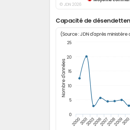
Moyenne communes
© JDN 2026
Capacité de désendettem
(Source : JDN d'après ministère
25
20
Nombre d'années
15
10
5
0
201
2008
2006
2001
2009
2007
2003
2000