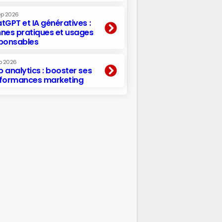
ep 2026
tGPT et IA génératives :
nes pratiques et usages
ponsables
p 2026
 analytics : booster ses
formances marketing