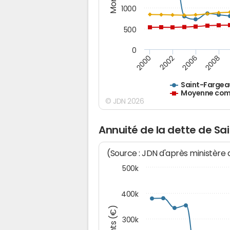
1000
500
0
2000
2002
2006
2008
Saint-Fargea
Moyenne comm
© JDN 2026
Annuité de la dette de S
(Source : JDN d'après ministère
500k
400k
300k