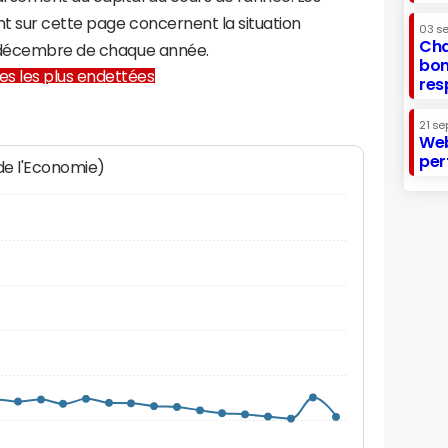
t sur cette page concernent la situation
03 s
Cha
1 décembre de chaque année.
bon
lles les plus endettées
res
21 se
Web
per
 de l'Economie)