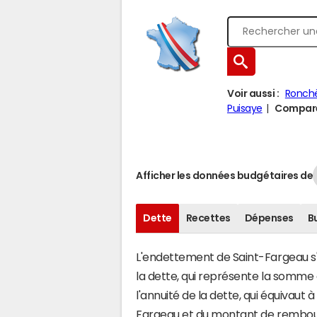
Voir aussi :
Ronch
Puisaye
Comparer
Afficher les données budgétaires de
Dette
Recettes
Dépenses
B
L'endettement de Saint-Fargeau s'é
la dette, qui représente la somme
l'annuité de la dette, qui équivaut
Fargeau et du montant de rembour