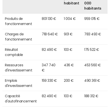
habitant
000
habitants
Produits de
801 130 €
1 004 €
959 015 €
fonctionnement
Charges de
718 640 €
901 €
783 493 €
fonctionnement
Résultat
82 490 €
103 €
175 522 €
comptable
Ressources
347 740
436 €
453 560 €
d'investissement
€
Emplois
159 330 €
200 €
490 361 €
d'investissement
Capacité
82 490 €
103 €
188 312 €
d'autofinancement