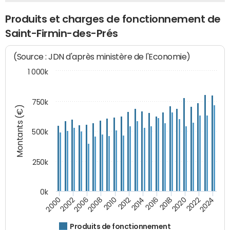
Produits et charges de fonctionnement de
Saint-Firmin-des-Prés
(Source : JDN d'après ministère de l'Economie)
1 000k
750k
Montants (€)
500k
250k
0k
2016
2014
2012
2010
2008
2006
2002
2000
2024
2022
2020
2018
Produits de fonctionnement