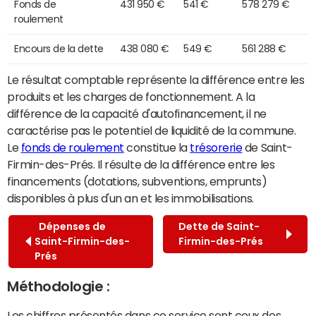
Fonds de
431 950 €
541 €
578 279 €
roulement
Encours de la dette
438 080 €
549 €
561 288 €
Le résultat comptable représente la différence entre les
produits et les charges de fonctionnement. A la
différence de la capacité d'autofinancement, il ne
caractérise pas le potentiel de liquidité de la commune.
Le
fonds de roulement
constitue la
trésorerie
de Saint-
Firmin-des-Prés. Il résulte de la différence entre les
financements (dotations, subventions, emprunts)
disponibles à plus d'un an et les immobilisations.
Dépenses de
Dette de Saint-
Saint-Firmin-des-
Firmin-des-Prés
Prés
Méthodologie :
Les chiffres présentés dans ce service sont ceux des