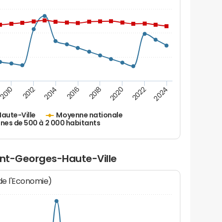
2010
2012
2014
2016
2018
2020
2022
2024
aute-Ville
Moyenne nationale
s de 500 à 2 000 habitants
aint-Georges-Haute-Ville
 de l'Economie)