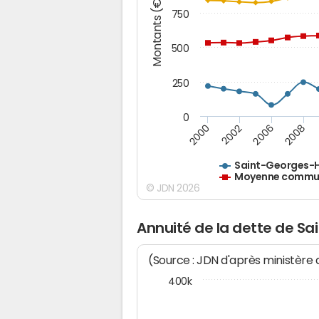
Montants (€)
750
500
250
0
2000
2002
2006
2008
Saint-Georges-H
Moyenne commune
© JDN 2026
Annuité de la dette de S
(Source : JDN d'après ministère
400k