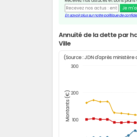
Recevez nos astuces et bons plans 
Je m'
En savoir plus sur notre politique de confiden
Annuité de la dette par 
Ville
(Source : JDN d'après ministère
300
Montants (€)
200
100