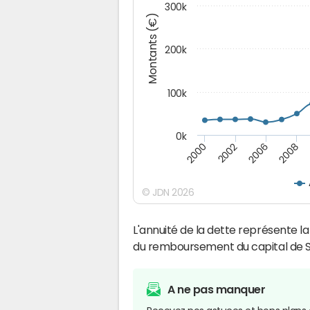
300k
Montants (€)
200k
100k
0k
2000
2008
2006
2002
© JDN 2026
L'annuité de la dette représente 
du remboursement du capital de S
A ne pas manquer