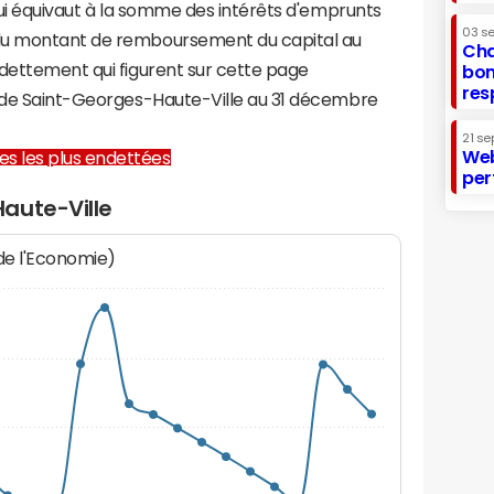
 qui équivaut à la somme des intérêts d'emprunts
03 s
du montant de remboursement du capital au
Cha
ndettement qui figurent sur cette page
bon
res
e de Saint-Georges-Haute-Ville au 31 décembre
21 se
Web
lles les plus endettées
per
aute-Ville
 de l'Economie)