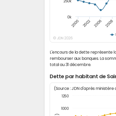
250k
0k
2008
2002
2006
2000
© JDN 2026
L'encours de la dette représente 
rembourser aux banques. La somm
total au 31 décembre.
Dette par habitant de Sa
(Source : JDN d'après ministère
1250
1000