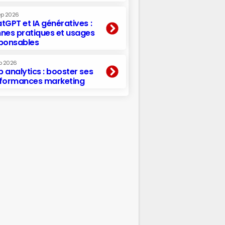
ep 2026
tGPT et IA génératives :
nes pratiques et usages
ponsables
p 2026
 analytics : booster ses
formances marketing