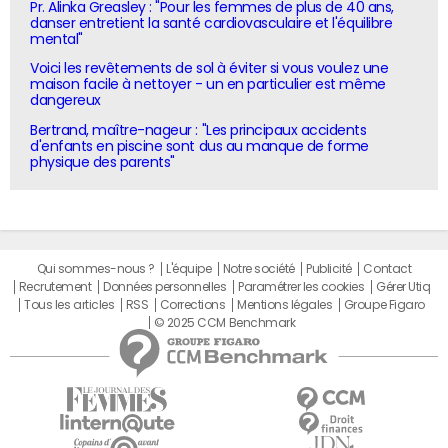
Pr. Alinka Greasley : "Pour les femmes de plus de 40 ans,
danser entretient la santé cardiovasculaire et l'équilibre
mental"
Voici les revêtements de sol à éviter si vous voulez une
maison facile à nettoyer - un en particulier est même
dangereux
Bertrand, maître-nageur : "Les principaux accidents
d'enfants en piscine sont dus au manque de forme
physique des parents"
Qui sommes-nous ?
L'équipe
Notre société
Publicité
Contact
Recrutement
Données personnelles
Paramétrer les cookies
Gérer Utiq
Tous les articles
RSS
Corrections
Mentions légales
Groupe Figaro
© 2025 CCM Benchmark