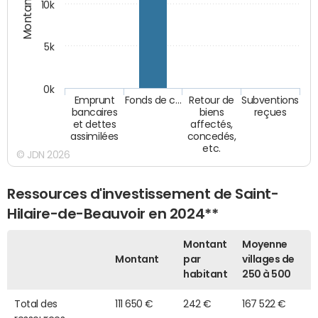
Montants (€)
10k
5k
0k
Emprunt
Fonds de c…
Retour de
Subventions
bancaires
biens
reçues
et dettes
affectés,
assimilées
concedés,
etc.
© JDN 2026
Ressources d'investissement de Saint-
Hilaire-de-Beauvoir en 2024**
Montant
Moyenne
Montant
par
villages de
habitant
250 à 500
Total des
111 650 €
242 €
167 522 €