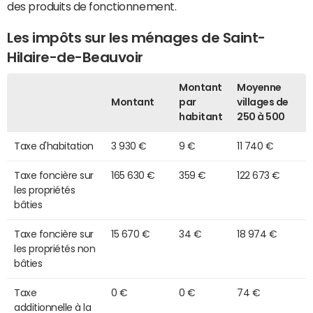
des produits de fonctionnement.
Les impôts sur les ménages de Saint-
Hilaire-de-Beauvoir
Montant
Moyenne
Montant
par
villages de
habitant
250 à 500
Taxe d'habitation
3 930 €
9 €
11 740 €
Taxe foncière sur
165 630 €
359 €
122 673 €
les propriétés
bâties
Taxe foncière sur
15 670 €
34 €
18 974 €
les propriétés non
bâties
Taxe
0 €
0 €
74 €
additionnelle à la