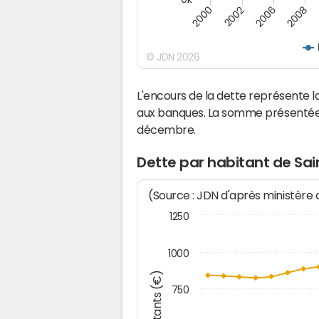
2000
2008
2006
2002
© JDN 2026
L'encours de la dette représente 
aux banques. La somme présentée c
décembre.
Dette par habitant de Sai
(Source : JDN d'après ministère
1250
1000
Montants (€)
750