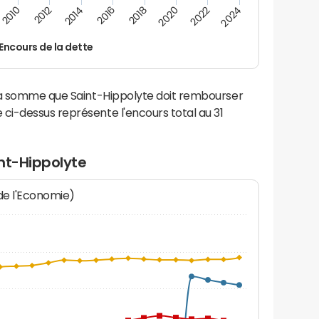
2014
2024
2012
2022
2010
2020
2018
2016
Encours de la dette
la somme que Saint-Hippolyte doit rembourser
i-dessus représente l'encours total au 31
nt-Hippolyte
 de l'Economie)