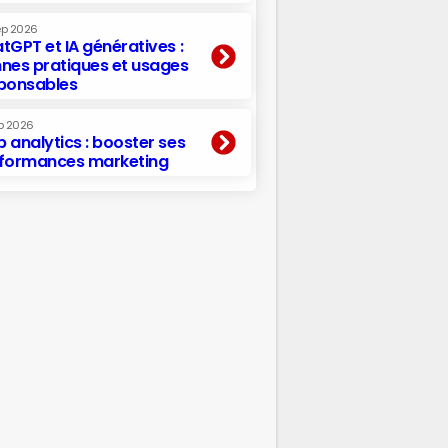
ep 2026
tGPT et IA génératives :
nes pratiques et usages
ponsables
p 2026
 analytics : booster ses
formances marketing