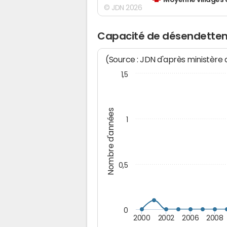
Moyenne villages 
© JDN 2026
Capacité de désendettem
(Source : JDN d'après ministère
1,5
Nombre d'années
1
0,5
0
2000
2002
2006
2008