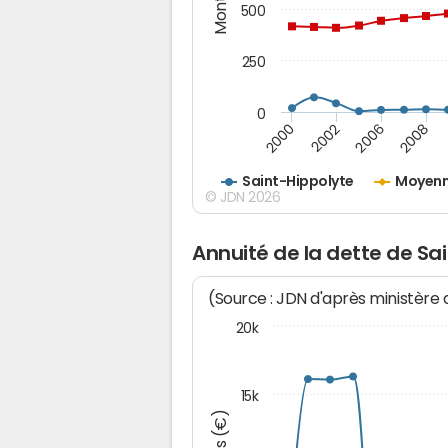
500
250
0
2000
2002
2006
2008
Saint-Hippolyte
Moyenn
© JDN 2026
Annuité de la dette de Sa
(Source : JDN d'après ministère
20k
15k