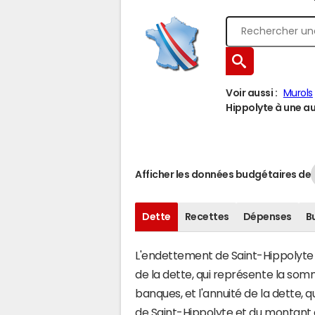
Voir aussi :
Murols
Hippolyte à une aut
Afficher les données budgétaires de
Dette
Recettes
Dépenses
B
L'endettement de Saint-Hippolyte s
de la dette, qui représente la so
banques, et l'annuité de la dette,
de Saint-Hippolyte et du montant