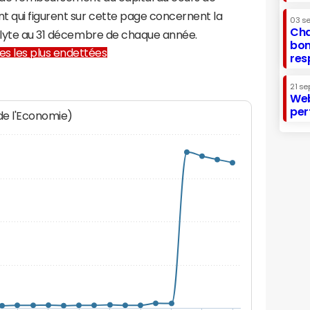
t qui figurent sur cette page concernent la
03 s
Cha
polyte au 31 décembre de chaque année.
bon
lles les plus endettées
res
21 se
Web
per
 de l'Economie)