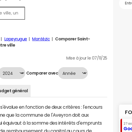
Lapeyrugue
Montézic
Comparer Saint-
re ville
Mise à jour le 07/11/25
Comparer avec
udget général
'évalue en fonction de deux critères : l'encours
FO
mme que la commune de l'Aveyron doit aux
 qui équivaut à la somme des intérêts d'emprunts
27 a
Goo
 de remboursement du capital au cours de