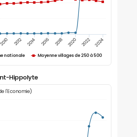
2010
2012
2014
2016
2018
2020
2022
2024
e nationale
Moyenne villages de 250 à 500
int-Hippolyte
 de l'Economie)