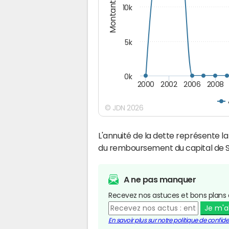
Montants (€)
10k
5k
0k
2000
2002
2006
2008
© JDN 2026
L'annuité de la dette représente 
du remboursement du capital de S
A ne pas manquer
Recevez nos astuces et bons plans 
Je m'
En savoir plus sur notre politique de confiden