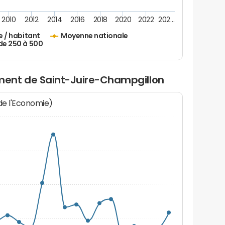
2010
2012
2014
2016
2018
2020
2022
202…
e / habitant
Moyenne nationale
de 250 à 500
ent de Saint-Juire-Champgillon
 de l'Economie)