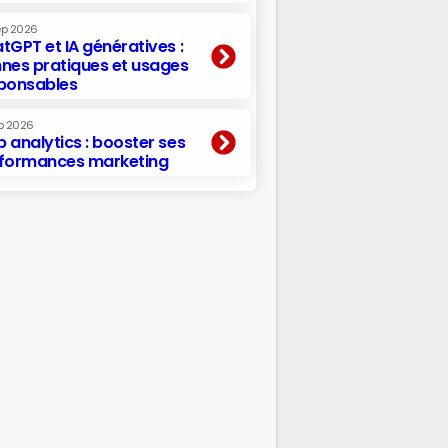
ep 2026
tGPT et IA génératives :
nes pratiques et usages
ponsables
p 2026
 analytics : booster ses
formances marketing