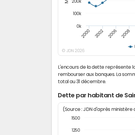
200k
100k
0k
2000
2008
2006
2002
© JDN 2026
L'encours de la dette représente 
rembourser aux banques. La somm
total au 31 décembre.
Dette par habitant de Sa
(Source : JDN d'après ministère
1500
1250