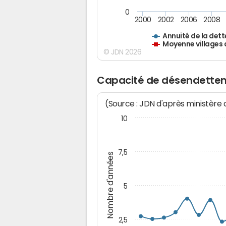
0
2000
2002
2006
2008
Annuité de la dett
Moyenne villages 
© JDN 2026
Capacité de désendettem
(Source : JDN d'après ministère
10
7,5
Nombre d'années
5
2,5