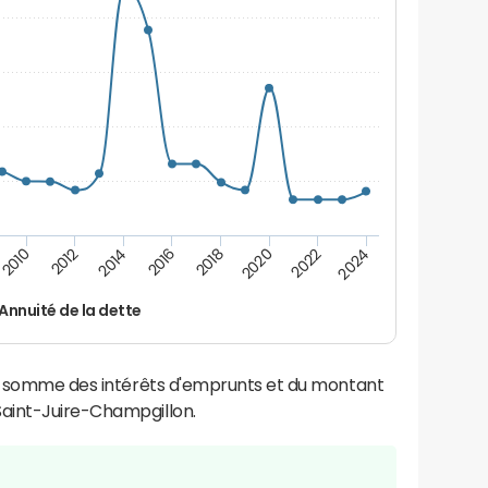
2024
2022
2020
2018
2016
2014
2012
2010
Annuité de la dette
la somme des intérêts d'emprunts et du montant
aint-Juire-Champgillon.