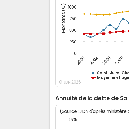
Montants (€)
1000
750
500
250
0
2000
2002
2006
2008
Saint-Juire-Ch
Moyenne village
© JDN 2026
Annuité de la dette de S
(Source : JDN d'après ministère
250k