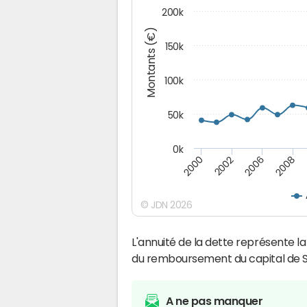
200k
Montants (€)
150k
100k
50k
0k
2008
2006
2002
2000
© JDN 2026
L'annuité de la dette représente 
du remboursement du capital de S
A ne pas manquer