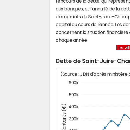
l'encours de la dette, qui représ
aux banques, et l'annuité de la det
d'emprunts de Saint-Juire-Champ
capital au cours de l'année. Les d
concernent la situation financièr
chaque année.
Les vi
Dette de Saint-Juire-Cha
(Source : JDN d'après ministère
600k
500k
Montants (€)
400k
300k