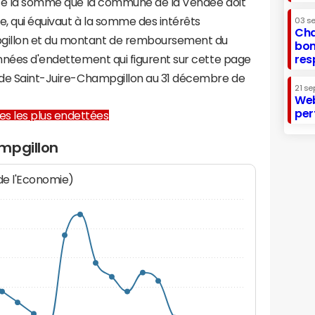
ente la somme que la commune de la Vendée doit
te, qui équivaut à la somme des intérêts
03 s
Cha
gillon et du montant de remboursement du
bon
onnées d'endettement qui figurent sur cette page
res
e de Saint-Juire-Champgillon au 31 décembre de
21 se
Web
per
lles les plus endettées
mpgillon
 de l'Economie)