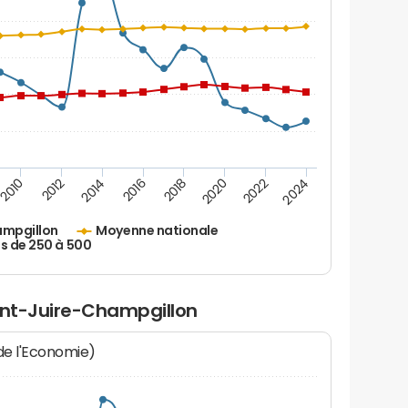
2010
2012
2014
2016
2018
2020
2022
2024
ampgillon
Moyenne nationale
s de 250 à 500
aint-Juire-Champgillon
 de l'Economie)