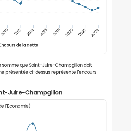
2014
2024
2012
2022
2010
2020
2018
2016
Encours de la dette
la somme que Saint-Juire-Champgillon doit
e présentée ci-dessus représente l'encours
int-Juire-Champgillon
 de l'Economie)