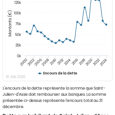
125k
Montants (€)
100k
75k
50k
25k
0k
2024
2002
2010
2016
2022
2000
2008
2014
2020
2006
2012
2018
Encours de la dette
© JDN 2026
L'encours de la dette représente la somme que Saint-
Julien-d'Asse doit rembourser aux banques. La somme
présentée ci-dessus représente l'encours total au 31
décembre.