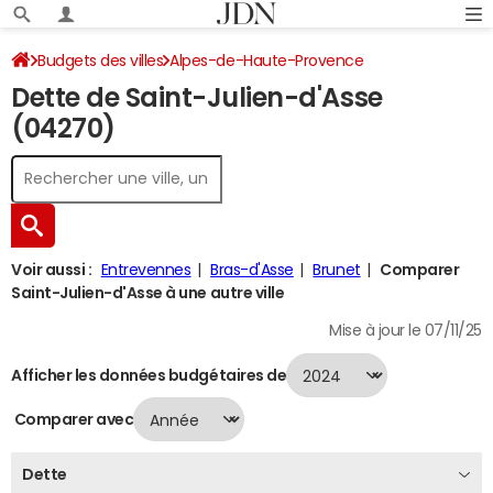
Budgets des villes
Alpes-de-Haute-Provence
Dette de Saint-Julien-d'Asse
Saint-Julien-d'Asse
Dette au 31/12/2024
(04270)
Voir aussi :
Entrevennes
Bras-d'Asse
Brunet
Comparer
Saint-Julien-d'Asse à une autre ville
Mise à jour le 07/11/25
Afficher les données budgétaires de
Comparer avec
Dette