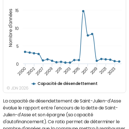
15
Nombre d'années
10
5
0
2021
2009
2019
2007
2017
2002
2015
2000
2013
2023
2011
Capacité de désendettement
© JDN 2026
La capacité de désendettement de Saint-Julien-d'Asse
évalue le rapport entre l'encours de la dette de Saint-
Julien-d'Asse et son épargne (sa capacité
d'autofinancement). Ce ratio permet de déterminer le
nombre d'années que la commune mettra à rembourser