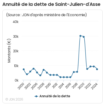
Annuité de la dette de Saint-Julien-d'Asse
(Source : JDN d'après ministère de l'Economie)
40k
30k
Montants (€)
20k
10k
0k
2020
2010
2016
2006
2022
2012
2000
2018
2008
2024
2014
2002
Annuité de la dette
© JDN 2026