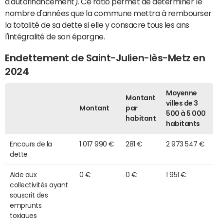
d'autofinancement). Ce ratio permet de déterminer le
nombre d'années que la commune mettra à rembourser
la totalité de sa dette si elle y consacre tous les ans
l'intégralité de son épargne.
Endettement de Saint-Julien-lès-Metz en
2024
Moyenne
Montant
villes de 3
Montant
par
500 à 5 000
habitant
habitants
Encours de la
1 017 990 €
281 €
2 973 547 €
dette
Aide aux
0 €
0 €
1 951 €
collectivités ayant
souscrit des
emprunts
toxiques