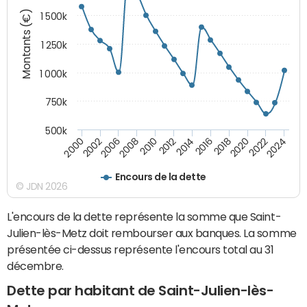
Montants (€)
1 500k
1 250k
1 000k
750k
500k
2014
2008
2000
2024
2018
2012
2006
2022
2016
2010
2002
2020
Encours de la dette
© JDN 2026
L'encours de la dette représente la somme que Saint-
Julien-lès-Metz doit rembourser aux banques. La somme
présentée ci-dessus représente l'encours total au 31
décembre.
Dette par habitant de Saint-Julien-lès-