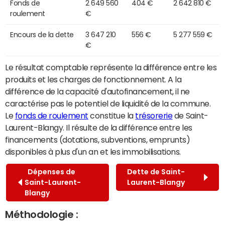
Fonds de
2 649 560
404 €
2 642 810 €
roulement
€
Encours de la dette
3 647 210
556 €
5 277 559 €
€
Le résultat comptable représente la différence entre les
produits et les charges de fonctionnement. A la
différence de la capacité d'autofinancement, il ne
caractérise pas le potentiel de liquidité de la commune.
Le
fonds de roulement
constitue la
trésorerie
de Saint-
Laurent-Blangy. Il résulte de la différence entre les
financements (dotations, subventions, emprunts)
disponibles à plus d'un an et les immobilisations.
Dépenses de
Dette de Saint-
Saint-Laurent-
Laurent-Blangy
Blangy
Méthodologie :