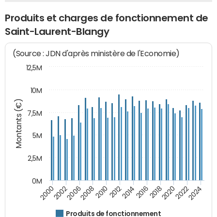
Produits et charges de fonctionnement de
Saint-Laurent-Blangy
(Source : JDN d'après ministère de l'Economie)
12,5M
10M
Montants (€)
7,5M
5M
2,5M
0M
2008
2022
2006
2020
2002
2018
2000
2016
2014
2012
2010
2024
Produits de fonctionnement