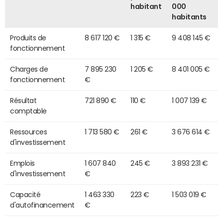
habitant
000
habitants
Produits de
8 617 120 €
1 315 €
9 408 145 €
fonctionnement
Charges de
7 895 230
1 205 €
8 401 005 €
fonctionnement
€
Résultat
721 890 €
110 €
1 007 139 €
comptable
Ressources
1 713 580 €
261 €
3 676 614 €
d'investissement
Emplois
1 607 840
245 €
3 893 231 €
d'investissement
€
Capacité
1 463 330
223 €
1 503 019 €
d'autofinancement
€