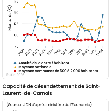
175
Montants (€)
150
125
100
75
2014
2008
2000
2024
2018
2012
2006
2022
2016
2010
2002
2020
Annuité de la dette / habitant
Moyenne nationale
Moyenne communes de 500 à 2 000 habitants
© JDN 2026
Capacité de désendettement de Saint-
Laurent-de-Carnols
(Source : JDN d'après ministère de l'Economie)