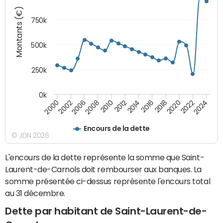
Montants (€)
750k
500k
250k
0k
2016
2014
2012
2010
2008
2006
2002
2000
2024
2022
2020
2018
Encours de la dette
© JDN 2026
L'encours de la dette représente la somme que Saint-
Laurent-de-Carnols doit rembourser aux banques. La
somme présentée ci-dessus représente l'encours total
au 31 décembre.
Dette par habitant de Saint-Laurent-de-