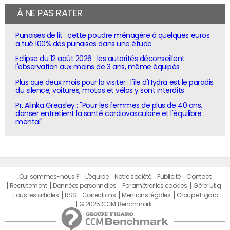
À NE PAS RATER
Punaises de lit : cette poudre ménagère à quelques euros
a tué 100% des punaises dans une étude
Eclipse du 12 août 2026 : les autorités déconseillent
l'observation aux moins de 3 ans, même équipés
Plus que deux mois pour la visiter : l'île d'Hydra est le paradis
du silence, voitures, motos et vélos y sont interdits
Pr. Alinka Greasley : "Pour les femmes de plus de 40 ans,
danser entretient la santé cardiovasculaire et l'équilibre
mental"
Qui sommes-nous ?
L'équipe
Notre société
Publicité
Contact
Recrutement
Données personnelles
Paramétrer les cookies
Gérer Utiq
Tous les articles
RSS
Corrections
Mentions légales
Groupe Figaro
© 2025 CCM Benchmark