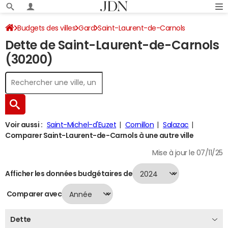
Budgets des villes
Gard
Saint-Laurent-de-Carnols
Dette de Saint-Laurent-de-Carnols
Dette au 31/12/2024
(30200)
Voir aussi :
Saint-Michel-d'Euzet
Cornillon
Salazac
Comparer Saint-Laurent-de-Carnols à une autre ville
Mise à jour le 07/11/25
Afficher les données budgétaires de
Comparer avec
Dette