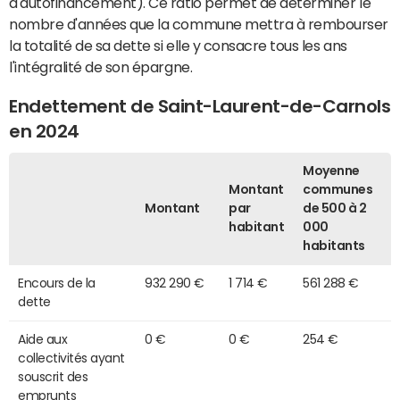
d'autofinancement). Ce ratio permet de déterminer le
nombre d'années que la commune mettra à rembourser
la totalité de sa dette si elle y consacre tous les ans
l'intégralité de son épargne.
Endettement de Saint-Laurent-de-Carnols
en 2024
Moyenne
Montant
communes
Montant
par
de 500 à 2
habitant
000
habitants
Encours de la
932 290 €
1 714 €
561 288 €
dette
Aide aux
0 €
0 €
254 €
collectivités ayant
souscrit des
emprunts