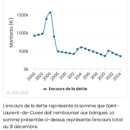
1 500k
Montants (€)
1 000k
500k
0k
2014
2008
2000
2024
2018
2012
2006
2022
2016
2010
2002
2020
Encours de la dette
© JDN 2026
L'encours de la dette représente la somme que Saint-
Laurent-de-Cuves doit rembourser aux banques. La
somme présentée ci-dessus représente l'encours total
au 31 décembre.