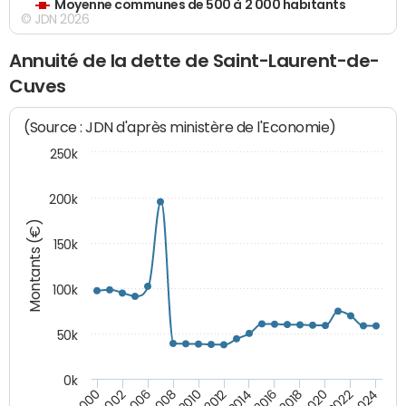
Moyenne communes de 500 à 2 000 habitants
© JDN 2026
Annuité de la dette de Saint-Laurent-de-
Cuves
(Source : JDN d'après ministère de l'Economie)
250k
200k
Montants (€)
150k
100k
50k
0k
2008
2022
2002
2018
2014
2010
2024
2006
2020
2000
2016
2012