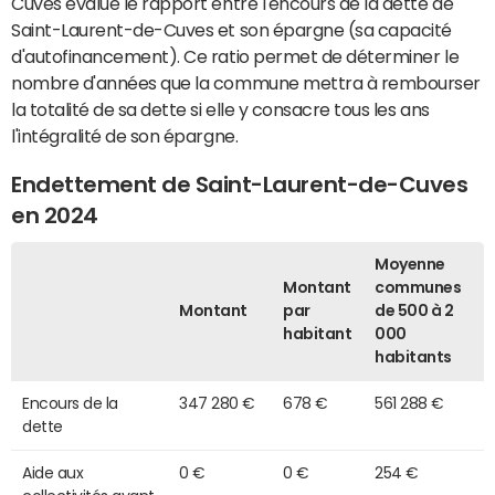
Cuves évalue le rapport entre l'encours de la dette de
Saint-Laurent-de-Cuves et son épargne (sa capacité
d'autofinancement). Ce ratio permet de déterminer le
nombre d'années que la commune mettra à rembourser
la totalité de sa dette si elle y consacre tous les ans
l'intégralité de son épargne.
Endettement de Saint-Laurent-de-Cuves
en 2024
Moyenne
Montant
communes
Montant
par
de 500 à 2
habitant
000
habitants
Encours de la
347 280 €
678 €
561 288 €
dette
Aide aux
0 €
0 €
254 €