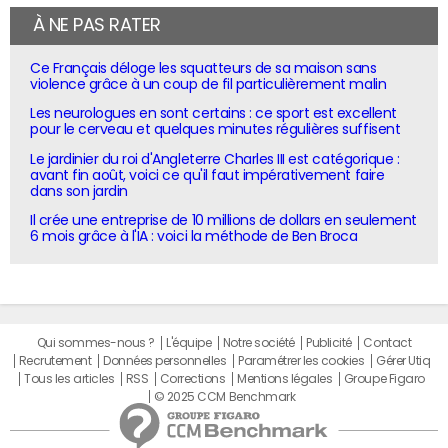
À NE PAS RATER
Ce Français déloge les squatteurs de sa maison sans
violence grâce à un coup de fil particulièrement malin
Les neurologues en sont certains : ce sport est excellent
pour le cerveau et quelques minutes régulières suffisent
Le jardinier du roi d'Angleterre Charles III est catégorique :
avant fin août, voici ce qu'il faut impérativement faire
dans son jardin
Il crée une entreprise de 10 millions de dollars en seulement
6 mois grâce à l'IA : voici la méthode de Ben Broca
Qui sommes-nous ?
L'équipe
Notre société
Publicité
Contact
Recrutement
Données personnelles
Paramétrer les cookies
Gérer Utiq
Tous les articles
RSS
Corrections
Mentions légales
Groupe Figaro
© 2025 CCM Benchmark