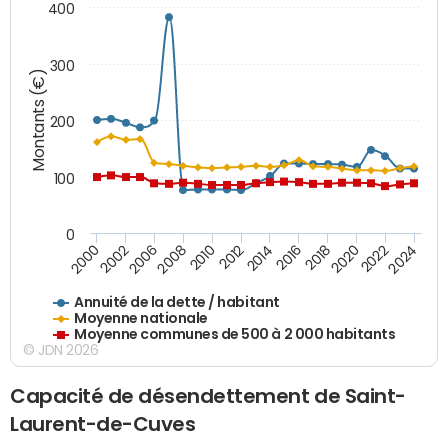
400
300
Montants (€)
200
100
0
2014
2008
2000
2024
2018
2012
2006
2022
2016
2010
2002
2020
Annuité de la dette / habitant
Moyenne nationale
Moyenne communes de 500 à 2 000 habitants
© JDN 2026
Capacité de désendettement de Saint-
Laurent-de-Cuves