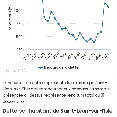
Montants (€)
1 000k
750k
500k
250k
2016
2014
2012
2010
2008
2006
2002
2000
2024
2022
2020
2018
Encours de la dette
© JDN 2026
L'encours de la dette représente la somme que Saint-
Léon-sur-l'Isle doit rembourser aux banques. La somme
présentée ci-dessus représente l'encours total au 31
décembre.
Dette par habitant de Saint-Léon-sur-l'Isle