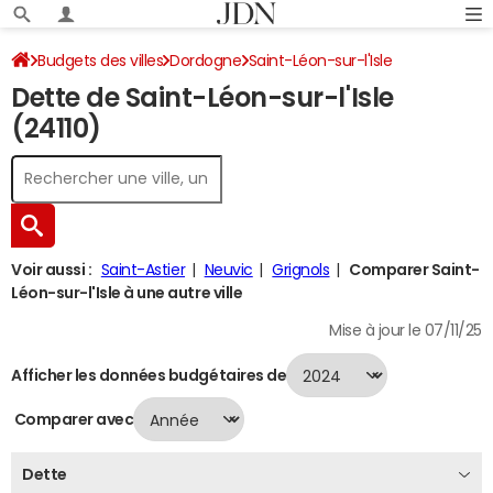
Budgets des villes
Dordogne
Saint-Léon-sur-l'Isle
Dette de Saint-Léon-sur-l'Isle
Dette au 31/12/2024
(24110)
Voir aussi :
Saint-Astier
Neuvic
Grignols
Comparer Saint-
Léon-sur-l'Isle à une autre ville
Mise à jour le 07/11/25
Afficher les données budgétaires de
Comparer avec
Dette