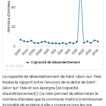
Nombre d'années
40
20
0
2000
2022
2016
2010
2002
2024
2018
2012
2006
2020
2014
2008
Capacité de désendettement
© JDN 2026
La capacité de désendettement de Saint-Léon-sur-l'Isle
évalue le rapport entre l'encours de la dette de Saint-
Léon-sur-l'Isle et son épargne (sa capacité
d'autofinancement). Ce ratio permet de déterminer le
nombre d'années que la commune mettra à rembourser
la totalité de sa dette si elle y consacre tous les ans