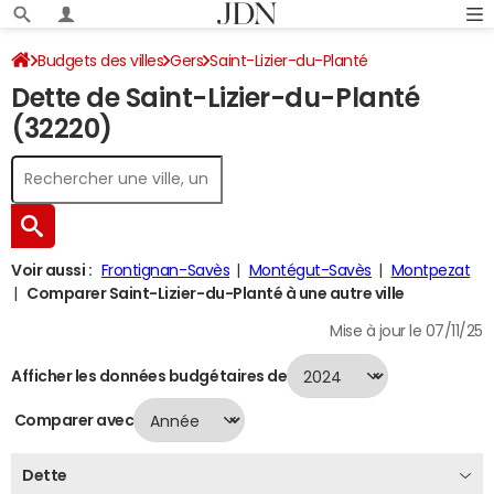
Budgets des villes
Gers
Saint-Lizier-du-Planté
Dette de Saint-Lizier-du-Planté
Dette au 31/12/2024
(32220)
Voir aussi :
Frontignan-Savès
Montégut-Savès
Montpezat
Comparer Saint-Lizier-du-Planté à une autre ville
Mise à jour le 07/11/25
Afficher les données budgétaires de
Comparer avec
Dette