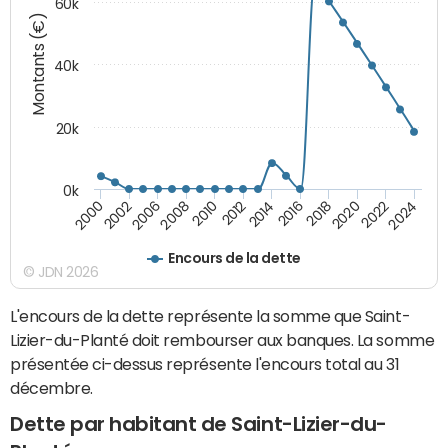
60k
Montants (€)
40k
20k
0k
2020
2010
2016
2006
2022
2012
2000
2018
2008
2024
2014
2002
Encours de la dette
© JDN 2026
L'encours de la dette représente la somme que Saint-
Lizier-du-Planté doit rembourser aux banques. La somme
présentée ci-dessus représente l'encours total au 31
décembre.
Dette par habitant de Saint-Lizier-du-