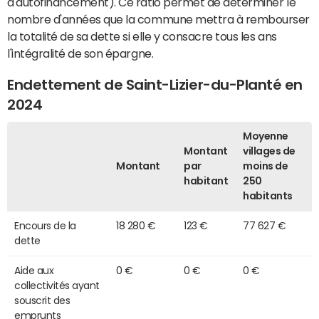
d'autofinancement). Ce ratio permet de déterminer le
nombre d'années que la commune mettra à rembourser
la totalité de sa dette si elle y consacre tous les ans
l'intégralité de son épargne.
Endettement de Saint-Lizier-du-Planté en
2024
Moyenne
Montant
villages de
Montant
par
moins de
habitant
250
habitants
Encours de la
18 280 €
123 €
77 627 €
dette
Aide aux
0 €
0 €
0 €
collectivités ayant
souscrit des
emprunts