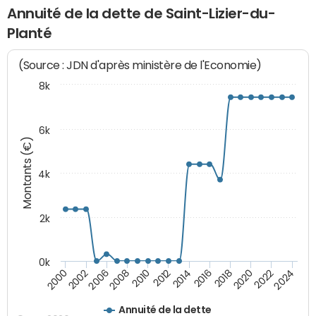
Annuité de la dette de Saint-Lizier-du-
Planté
(Source : JDN d'après ministère de l'Economie)
8k
6k
Montants (€)
4k
2k
0k
2016
2014
2012
2010
2008
2006
2002
2000
2024
2022
2020
2018
Annuité de la dette