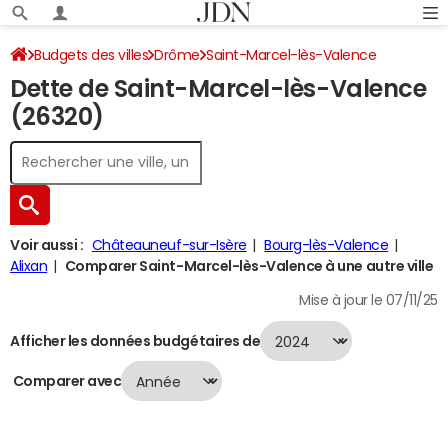
Budgets des villes
Drôme
Saint-Marcel-lès-Valence
Dette de Saint-Marcel-lès-Valence
Dette au 31/12/2024
(26320)
Voir aussi :
Châteauneuf-sur-Isère
Bourg-lès-Valence
Alixan
Comparer Saint-Marcel-lès-Valence à une autre ville
Mise à jour le 07/11/25
Afficher les données budgétaires de
Comparer avec