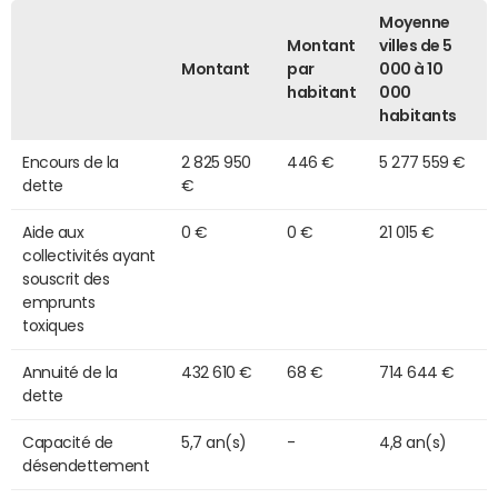
Moyenne
Montant
villes de 5
Montant
par
000 à 10
habitant
000
habitants
Encours de la
2 825 950
446 €
5 277 559 €
dette
€
Aide aux
0 €
0 €
21 015 €
collectivités ayant
souscrit des
emprunts
toxiques
Annuité de la
432 610 €
68 €
714 644 €
dette
Capacité de
5,7 an(s)
-
4,8 an(s)
désendettement