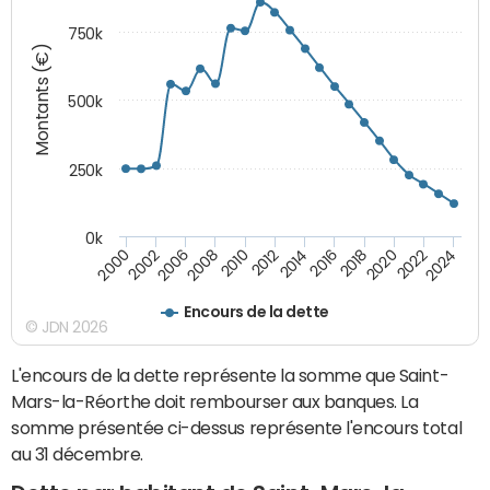
750k
Montants (€)
500k
250k
0k
2016
2014
2012
2010
2008
2006
2002
2000
2024
2022
2020
2018
Encours de la dette
© JDN 2026
L'encours de la dette représente la somme que Saint-
Mars-la-Réorthe doit rembourser aux banques. La
somme présentée ci-dessus représente l'encours total
au 31 décembre.