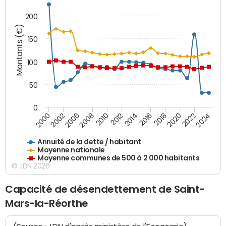
200
Montants (€)
150
100
50
0
2014
2008
2000
2024
2018
2012
2006
2022
2016
2010
2002
2020
Annuité de la dette / habitant
Moyenne nationale
Moyenne communes de 500 à 2 000 habitants
© JDN 2026
Capacité de désendettement de Saint-
Mars-la-Réorthe