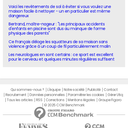
Voici les revêtements de sol à éviter si vous voulez une
maison facile à nettoyer - un en particulier est même
dangereux
Bertrand, maître-nageur : "Les principaux accidents
d'enfants en piscine sont dus au manque de forme
physique des parents"
Ce Français déloge les squatteurs de sa maison sans
violence grâce à un coup de fil particulièrement malin
Les neurologues en sont certains : ce sport est excellent
pour le cerveau et quelques minutes régulières suffisent
Qui sommes-nous ?
L'équipe
Notre société
Publicité
Contact
Recrutement
Données personnelles
Paramétrer les cookies
Gérer Utiq
Tous les articles
RSS
Corrections
Mentions légales
Groupe Figaro
© 2025 CCM Benchmark