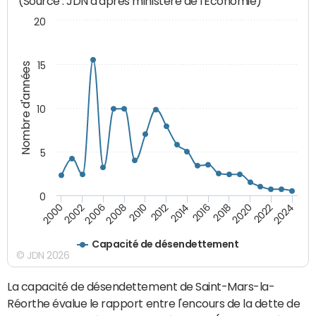
(Source : JDN d'après ministère de l'Economie)
20
15
Nombre d'années
10
5
0
2000
2022
2016
2010
2002
2024
2018
2012
2006
2020
2014
2008
Capacité de désendettement
© JDN 2026
La capacité de désendettement de Saint-Mars-la-
Réorthe évalue le rapport entre l'encours de la dette de