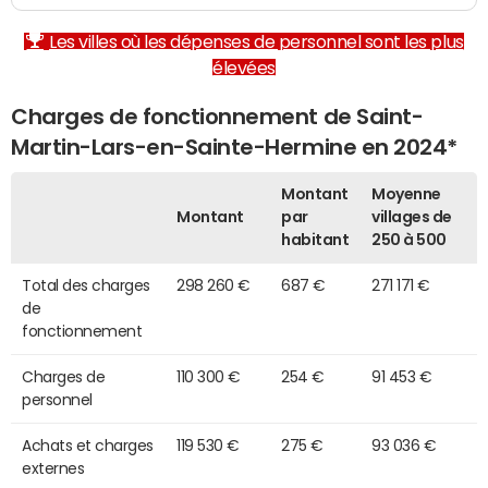
Les villes où les dépenses de personnel sont les plus
élevées
Charges de fonctionnement de Saint-
Martin-Lars-en-Sainte-Hermine en 2024*
Montant
Moyenne
Montant
par
villages de
habitant
250 à 500
Total des charges
298 260 €
687 €
271 171 €
de
fonctionnement
Charges de
110 300 €
254 €
91 453 €
personnel
Achats et charges
119 530 €
275 €
93 036 €
externes