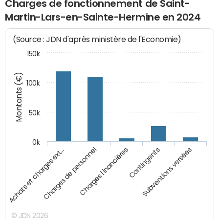
Charges de fonctionnement de Saint-
Martin-Lars-en-Sainte-Hermine en 2024
(Source : JDN d'après ministère de l'Economie)
150k
Montants (€)
100k
50k
0k
Achats et charges ext…
Charges de personnel
Charges financières
Contingents
Subventions versées
© JDN 2026