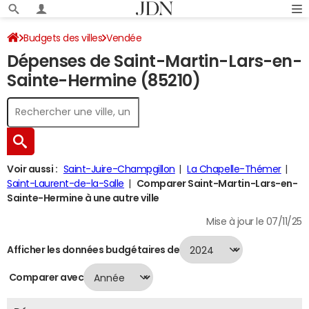
Budgets des villes
Vendée
Dépenses de Saint-Martin-Lars-en-
Saint-Martin-Lars-en-Sainte-Hermine
Dépenses 2024
Sainte-Hermine (85210)
Voir aussi :
Saint-Juire-Champgillon
La Chapelle-Thémer
Saint-Laurent-de-la-Salle
Comparer Saint-Martin-Lars-en-
Sainte-Hermine à une autre ville
Mise à jour le 07/11/25
Afficher les données budgétaires de
Comparer avec