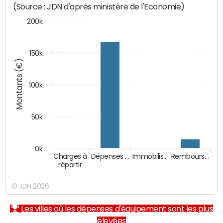
(Source : JDN d'après ministère de l'Economie)
200k
150k
Montants (€)
100k
50k
0k
Charges à
Dépenses …
Immobilis…
Rembours…
répartir
© JDN 2026
Les villes où les dépenses d'équipement sont les plus
élevées