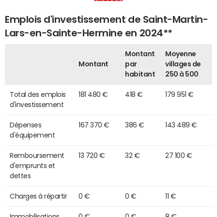
Emplois d'investissement de Saint-Martin-
Lars-en-Sainte-Hermine en 2024**
Montant
Moyenne
Montant
par
villages de
habitant
250 à 500
Total des emplois
181 480 €
418 €
179 951 €
d'investissement
Dépenses
167 370 €
386 €
143 489 €
d'équipement
Remboursement
13 720 €
32 €
27 100 €
d'emprunts et
dettes
Charges à répartir
0 €
0 €
11 €
Immobilisations
0 €
0 €
8 €