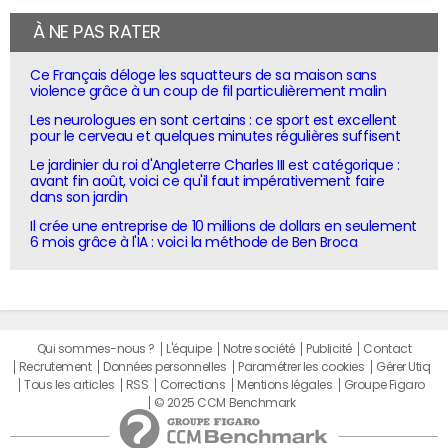
À NE PAS RATER
Ce Français déloge les squatteurs de sa maison sans
violence grâce à un coup de fil particulièrement malin
Les neurologues en sont certains : ce sport est excellent
pour le cerveau et quelques minutes régulières suffisent
Le jardinier du roi d'Angleterre Charles III est catégorique :
avant fin août, voici ce qu'il faut impérativement faire
dans son jardin
Il crée une entreprise de 10 millions de dollars en seulement
6 mois grâce à l'IA : voici la méthode de Ben Broca
Qui sommes-nous ?
L'équipe
Notre société
Publicité
Contact
Recrutement
Données personnelles
Paramétrer les cookies
Gérer Utiq
Tous les articles
RSS
Corrections
Mentions légales
Groupe Figaro
© 2025 CCM Benchmark