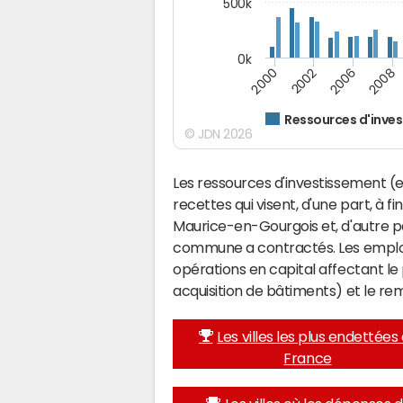
500k
0k
2000
2002
2006
2008
Ressources d'inve
© JDN 2026
Les ressources d'investissement (e
recettes qui visent, d'une part, à f
Maurice-en-Gourgois et, d'autre p
commune a contractés. Les emplo
opérations en capital affectant l
acquisition de bâtiments) et le 
Les villes les plus endettées
France