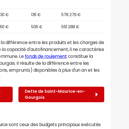
030 €
135 €
578 279 €
760 €
506 €
561 288 €
a différence entre les produits et les charges de
 la capacité d'autofinancement, il ne caractérise
 commune. Le
fonds de roulement
constitue la
gois. Il résulte de la différence entre les
ns, emprunts) disponibles à plus d'un an et les
-
Dette de Saint-Maurice-en-
Gourgois
rvice sont ceux des budgets principaux exécutés