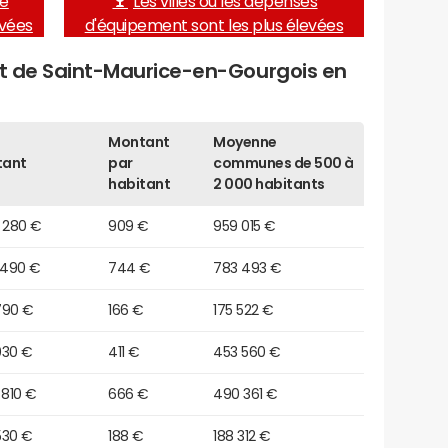
de
Les villes où les dépenses
evées
d'équipement sont les plus élevées
et de Saint-Maurice-en-Gourgois en
Montant
Moyenne
tant
par
communes de 500 à
habitant
2 000 habitants
 280 €
909 €
959 015 €
 490 €
744 €
783 493 €
790 €
166 €
175 522 €
030 €
411 €
453 560 €
 810 €
666 €
490 361 €
530 €
188 €
188 312 €