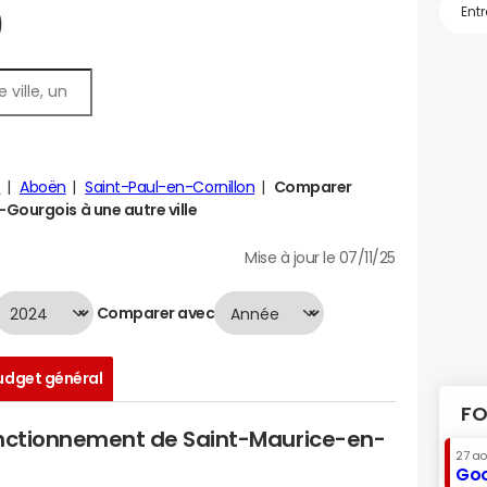
)
e
Aboën
Saint-Paul-en-Cornillon
Comparer
Gourgois à une autre ville
Mise à jour le 07/11/25
Comparer avec
udget général
FO
onctionnement de Saint-Maurice-en-
27 a
Goo