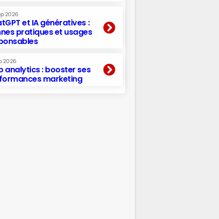
ep 2026
tGPT et IA génératives :
nes pratiques et usages
ponsables
p 2026
 analytics : booster ses
formances marketing