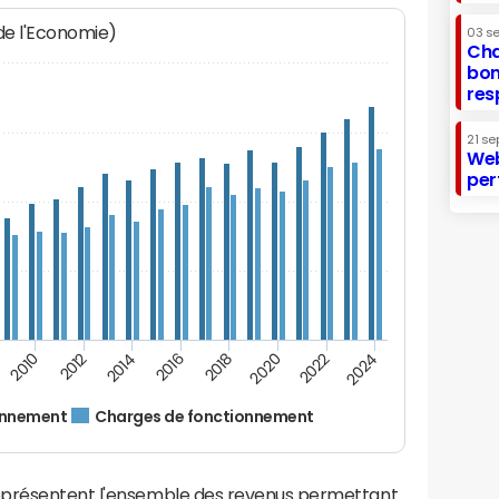
 de l'Economie)
03 s
Cha
bon
res
21 se
Web
per
2012
2024
2014
2016
2018
2020
2010
2022
ionnement
Charges de fonctionnement
eprésentent l'ensemble des revenus permettant