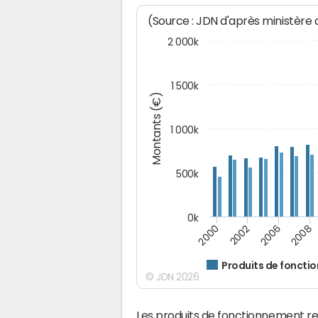
(Source : JDN d'après ministère
2 000k
1 500k
Montants (€)
1 000k
500k
0k
2000
2002
2006
2008
Produits de fonct
© JDN 2026
Les produits de fonctionnement r