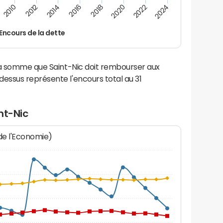
2022
2018
2014
2010
2024
2020
2016
2012
Encours de la dette
la somme que Saint-Nic doit rembourser aux
ssus représente l'encours total au 31
nt-Nic
 de l'Economie)