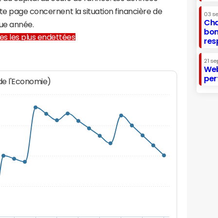
te page concernent la situation financière de
03 s
Cha
ue année.
bon
lles les plus endettées
res
21 se
Web
per
 de l'Economie)