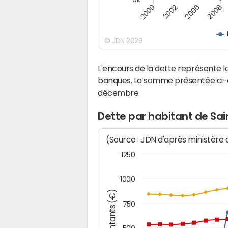
2008
2002
2006
2000
© JDN 2026
L'encours de la dette représente 
banques. La somme présentée ci-de
décembre.
Dette par habitant de Sai
(Source : JDN d'après ministère
1250
1000
Montants (€)
750