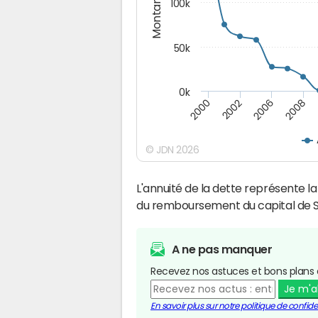
Montants (€)
100k
50k
0k
2008
2006
2002
2000
© JDN 2026
L'annuité de la dette représente 
du remboursement du capital de S
A ne pas manquer
Recevez nos astuces et bons plans 
Je m'
En savoir plus sur notre politique de confiden