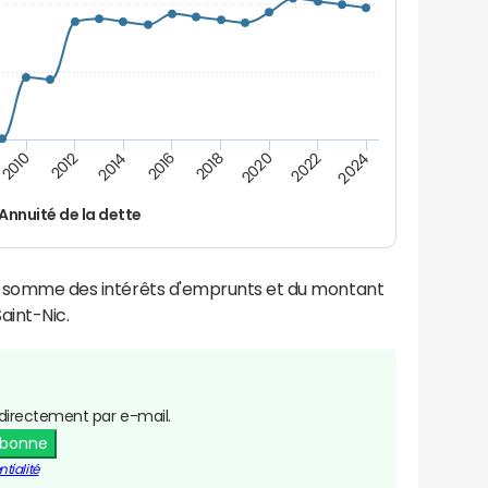
2024
2022
2020
2018
2016
2014
2012
2010
Annuité de la dette
la somme des intérêts d'emprunts et du montant
aint-Nic.
directement par e-mail.
abonne
tialité