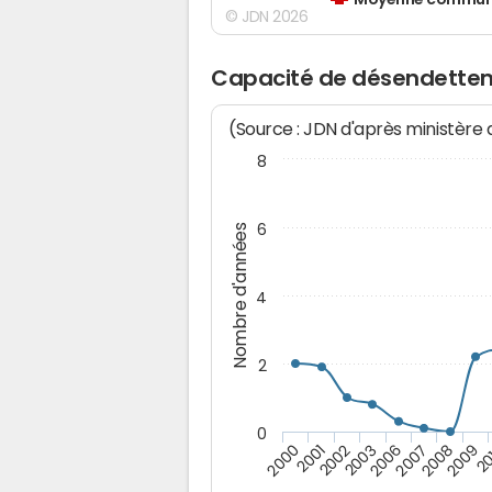
Moyenne communes
© JDN 2026
Capacité de désendettem
(Source : JDN d'après ministère
8
6
Nombre d'années
4
2
0
2009
20
2000
2001
2002
2003
2006
2007
2008