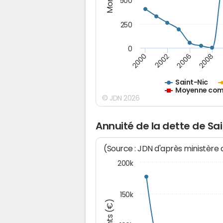
500
250
0
2000
2002
2006
2008
Saint-Nic
Moyenne comm
© JDN 2026
Annuité de la dette de Sa
(Source : JDN d'après ministère
200k
150k