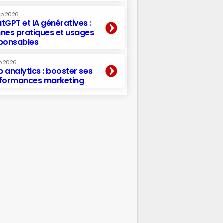
ep 2026
tGPT et IA génératives :
nes pratiques et usages
ponsables
p 2026
 analytics : booster ses
formances marketing