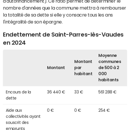
d'autofinancement). Ce ratio permet de déterminer le
nombre d'années que la commune mettra à rembourser
la totalité de sa dette si elle y consacre tous les ans
l'intégralité de son épargne.
Endettement de Saint-Parres-lès-Vaudes
en 2024
Moyenne
Montant
communes
Montant
par
de 500 à 2
habitant
000
habitants
Encours de la
36 440 €
33 €
561 288 €
dette
Aide aux
0 €
0 €
254 €
collectivités ayant
souscrit des
emprunts