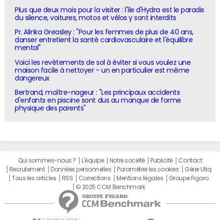
Plus que deux mois pour la visiter : l'île d'Hydra est le paradis
du silence, voitures, motos et vélos y sont interdits
Pr. Alinka Greasley : "Pour les femmes de plus de 40 ans,
danser entretient la santé cardiovasculaire et l'équilibre
mental"
Voici les revêtements de sol à éviter si vous voulez une
maison facile à nettoyer - un en particulier est même
dangereux
Bertrand, maître-nageur : "Les principaux accidents
d'enfants en piscine sont dus au manque de forme
physique des parents"
Qui sommes-nous ?
L'équipe
Notre société
Publicité
Contact
Recrutement
Données personnelles
Paramétrer les cookies
Gérer Utiq
Tous les articles
RSS
Corrections
Mentions légales
Groupe Figaro
© 2025 CCM Benchmark