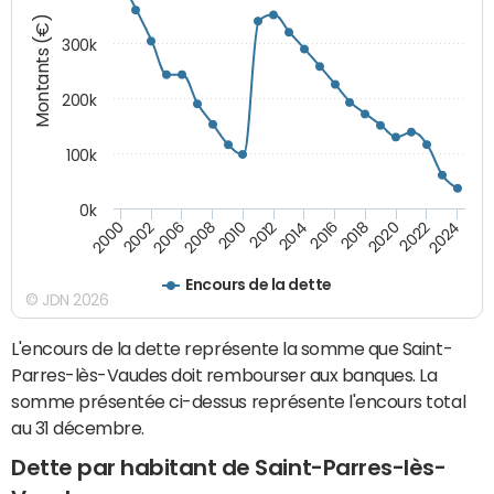
Montants (€)
300k
200k
100k
0k
2000
2022
2016
2010
2002
2024
2018
2012
2006
2020
2014
2008
Encours de la dette
© JDN 2026
L'encours de la dette représente la somme que Saint-
Parres-lès-Vaudes doit rembourser aux banques. La
somme présentée ci-dessus représente l'encours total
au 31 décembre.
Dette par habitant de Saint-Parres-lès-