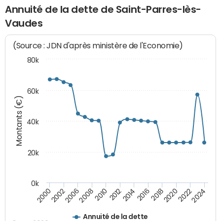
Annuité de la dette de Saint-Parres-lès-
Vaudes
(Source : JDN d'après ministère de l'Economie)
80k
60k
Montants (€)
40k
20k
0k
2020
2010
2016
2006
2022
2012
2000
2018
2008
2024
2014
2002
Annuité de la dette