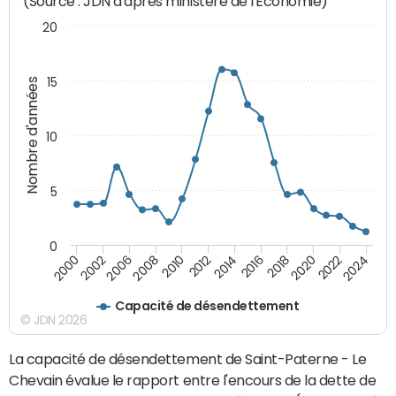
(Source : JDN d'après ministère de l'Economie)
20
15
Nombre d'années
10
5
0
2000
2022
2016
2010
2002
2024
2018
2012
2006
2020
2014
2008
Capacité de désendettement
© JDN 2026
La capacité de désendettement de Saint-Paterne - Le
Chevain évalue le rapport entre l'encours de la dette de