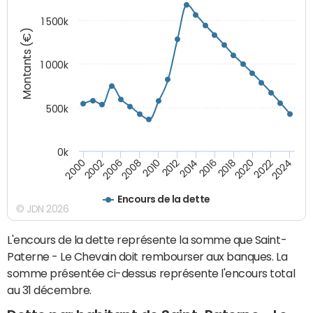
1 500k
Montants (€)
1 000k
500k
0k
2014
2008
2000
2024
2018
2012
2006
2022
2016
2010
2002
2020
Encours de la dette
© JDN 2026
L'encours de la dette représente la somme que Saint-
Paterne - Le Chevain doit rembourser aux banques. La
somme présentée ci-dessus représente l'encours total
au 31 décembre.