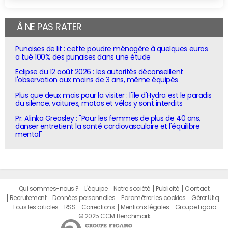
À NE PAS RATER
Punaises de lit : cette poudre ménagère à quelques euros
a tué 100% des punaises dans une étude
Eclipse du 12 août 2026 : les autorités déconseillent
l'observation aux moins de 3 ans, même équipés
Plus que deux mois pour la visiter : l'île d'Hydra est le paradis
du silence, voitures, motos et vélos y sont interdits
Pr. Alinka Greasley : "Pour les femmes de plus de 40 ans,
danser entretient la santé cardiovasculaire et l'équilibre
mental"
Qui sommes-nous ?
L'équipe
Notre société
Publicité
Contact
Recrutement
Données personnelles
Paramétrer les cookies
Gérer Utiq
Tous les articles
RSS
Corrections
Mentions légales
Groupe Figaro
© 2025 CCM Benchmark