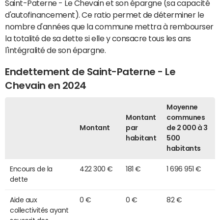
Saint-Paterne - Le Chevain et son épargne (sa capacité
d'autofinancement). Ce ratio permet de déterminer le
nombre d'années que la commune mettra à rembourser
la totalité de sa dette si elle y consacre tous les ans
l'intégralité de son épargne.
Endettement de Saint-Paterne - Le
Chevain en 2024
Moyenne
Montant
communes
Montant
par
de 2 000 à 3
habitant
500
habitants
Encours de la
422 300 €
181 €
1 696 951 €
dette
Aide aux
0 €
0 €
82 €
collectivités ayant