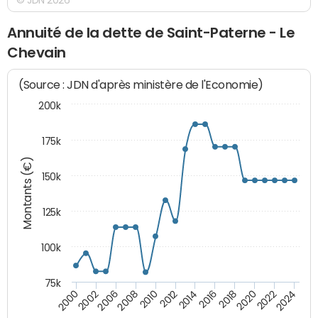
Annuité de la dette de Saint-Paterne - Le
Chevain
(Source : JDN d'après ministère de l'Economie)
200k
175k
Montants (€)
150k
125k
100k
75k
2008
2022
2002
2018
2014
2010
2024
2006
2020
2000
2016
2012