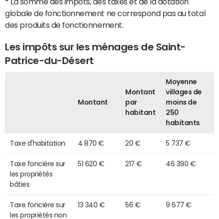
*
La somme des impôts, des taxes et de la dotation
globale de fonctionnement ne correspond pas au total
des produits de fonctionnement.
Les impôts sur les ménages de Saint-
Patrice-du-Désert
Moyenne
Montant
villages de
Montant
par
moins de
habitant
250
habitants
Taxe d'habitation
4 870 €
20 €
5 737 €
Taxe foncière sur
51 620 €
217 €
46 390 €
les propriétés
bâties
Taxe foncière sur
13 340 €
56 €
9 677 €
les propriétés non