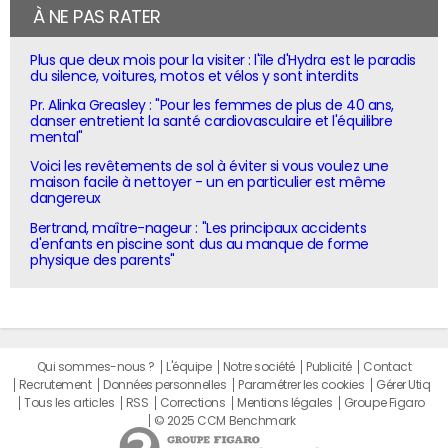
À NE PAS RATER
Plus que deux mois pour la visiter : l'île d'Hydra est le paradis
du silence, voitures, motos et vélos y sont interdits
Pr. Alinka Greasley : "Pour les femmes de plus de 40 ans,
danser entretient la santé cardiovasculaire et l'équilibre
mental"
Voici les revêtements de sol à éviter si vous voulez une
maison facile à nettoyer - un en particulier est même
dangereux
Bertrand, maître-nageur : "Les principaux accidents
d'enfants en piscine sont dus au manque de forme
physique des parents"
Qui sommes-nous ?
L'équipe
Notre société
Publicité
Contact
Recrutement
Données personnelles
Paramétrer les cookies
Gérer Utiq
Tous les articles
RSS
Corrections
Mentions légales
Groupe Figaro
© 2025 CCM Benchmark