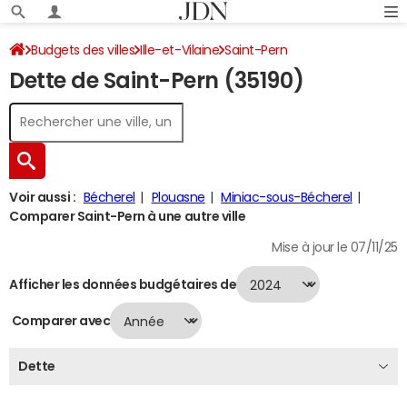
Budgets des villes
Ille-et-Vilaine
Saint-Pern
Dette de Saint-Pern (35190)
Dette au 31/12/2024
Voir aussi :
Bécherel
Plouasne
Miniac-sous-Bécherel
Comparer Saint-Pern à une autre ville
Mise à jour le 07/11/25
Afficher les données budgétaires de
Comparer avec
Dette