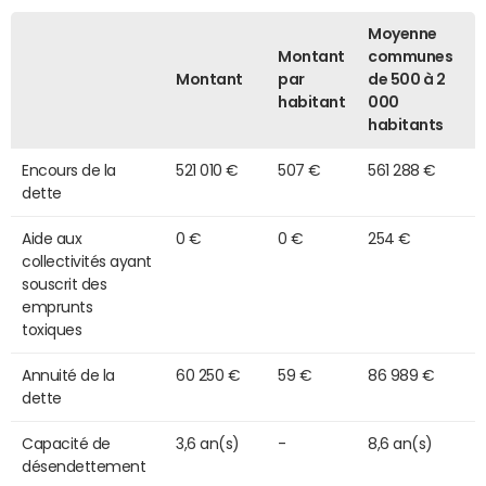
Moyenne
Montant
communes
Montant
par
de 500 à 2
habitant
000
habitants
Encours de la
521 010 €
507 €
561 288 €
dette
Aide aux
0 €
0 €
254 €
collectivités ayant
souscrit des
emprunts
toxiques
Annuité de la
60 250 €
59 €
86 989 €
dette
Capacité de
3,6 an(s)
-
8,6 an(s)
désendettement