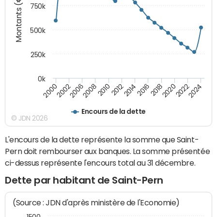
Montants (€)
750k
500k
250k
0k
2016
2014
2012
2010
2008
2006
2002
2000
2024
2022
2020
2018
Encours de la dette
© JDN 2026
L'encours de la dette représente la somme que Saint-
Pern doit rembourser aux banques. La somme présentée
ci-dessus représente l'encours total au 31 décembre.
Dette par habitant de Saint-Pern
(Source : JDN d'après ministère de l'Economie)
1500