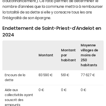
d'autofinancement). Ce ratio permet de déterminer le
nombre d'années que la commune mettra à rembourser
la totalité de sa dette si elle y consacre tous les ans
l'intégralité de son épargne.
Endettement de Saint-Priest-d'Andelot en
2024
Moyenne
Montant
villages de
Montant
par
moins de
habitant
250
habitants
Encours de la
83 590 €
561 €
77 627 €
dette
Aide aux
0 €
0 €
0 €
collectivités ayant
souscrit des
emprunts