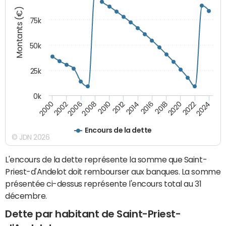
Montants (€)
75k
50k
25k
0k
2024
2002
2010
2016
2022
2000
2008
2014
2020
2006
2012
2018
Encours de la dette
© JDN 2026
L'encours de la dette représente la somme que Saint-
Priest-d'Andelot doit rembourser aux banques. La somme
présentée ci-dessus représente l'encours total au 31
décembre.
Dette par habitant de Saint-Priest-