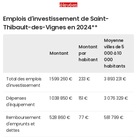
élevées
Emplois d'investissement de Saint-
Thibault-des-Vignes en 2024**
Moyenne
Montant
villes de 5
Montant
par
000 à 10
habitant
000
habitants
Total des emplois
1 599 260 €
233 €
3 893 231 €
d'investissement
Dépenses
1 038 850 €
151 €
3 076 329 €
d'équipement
Remboursement
528 860 €
77 €
581 799 €
d'emprunts et
dettes