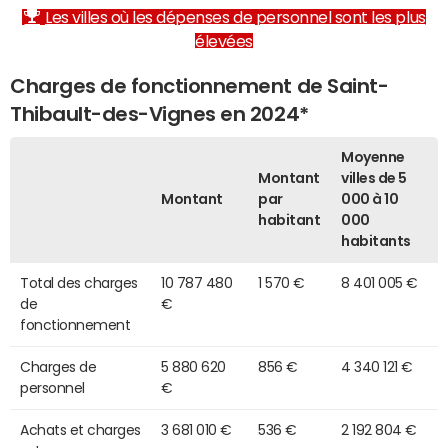
Les villes où les dépenses de personnel sont les plus
élevées
Charges de fonctionnement de Saint-
Thibault-des-Vignes en 2024*
Moyenne
Montant
villes de 5
Montant
par
000 à 10
habitant
000
habitants
Total des charges
10 787 480
1 570 €
8 401 005 €
de
€
fonctionnement
Charges de
5 880 620
856 €
4 340 121 €
personnel
€
Achats et charges
3 681 010 €
536 €
2 192 804 €