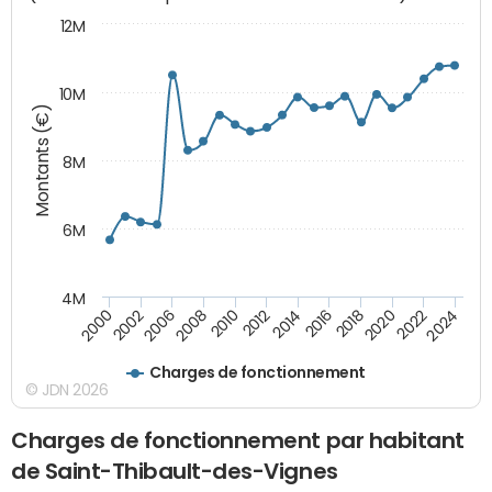
12M
10M
Montants (€)
8M
6M
4M
2024
2022
2020
2018
2016
2014
2012
2010
2008
2006
2002
2000
Charges de fonctionnement
© JDN 2026
Charges de fonctionnement par habitant
de Saint-Thibault-des-Vignes