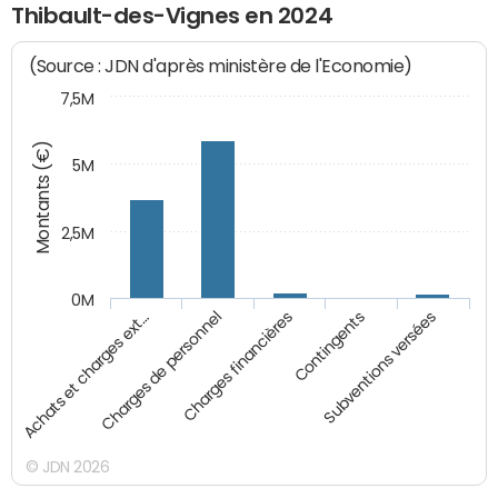
Thibault-des-Vignes en 2024
(Source : JDN d'après ministère de l'Economie)
7,5M
Montants (€)
5M
2,5M
0M
Charges financières
Subventions versées
Charges de personnel
Contingents
Achats et charges ext…
© JDN 2026