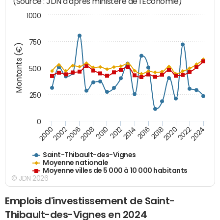
(Source : JDN d'après ministère de l'Economie)
1000
750
Montants (€)
500
250
0
2018
2002
2022
2008
2012
2016
2000
2020
2006
2024
2010
2014
Saint-Thibault-des-Vignes
Moyenne nationale
Moyenne villes de 5 000 à 10 000 habitants
© JDN 2026
Emplois d'investissement de Saint-
Thibault-des-Vignes en 2024