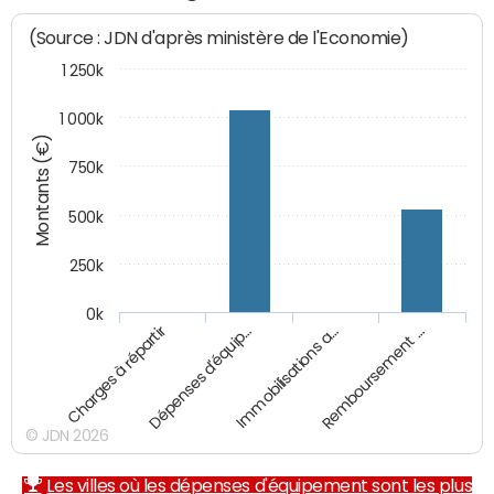
(Source : JDN d'après ministère de l'Economie)
1 250k
1 000k
Montants (€)
750k
500k
250k
0k
Charges à répartir
Dépenses d'équip…
Immobilisations a…
Remboursement …
© JDN 2026
Les villes où les dépenses d'équipement sont les plus