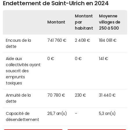
Endettement de Saint-Ulrich en 2024
Montant
Moyenne
Montant
par
villages de
habitant
250 à 500
Encours de la
741 760 €
2 408 €
184 081 €
dette
Aide aux
0 €
0 €
141 €
collectivités ayant
souscrit des
emprunts
toxiques
Annuité de la
70 780 €
230 €
31 440 €
dette
Capacité de
26,7 an(s)
-
5,3 an(s)
désendettement