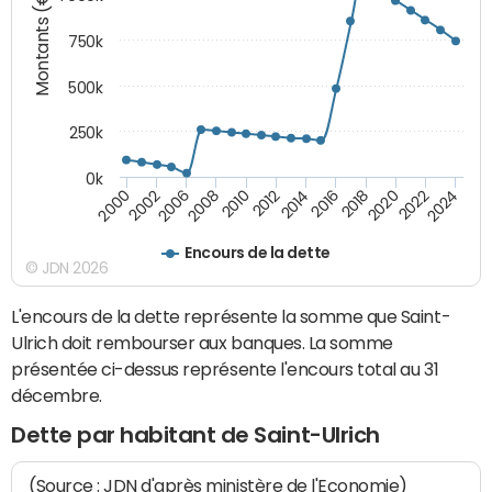
Montants (€)
750k
500k
250k
0k
2016
2014
2012
2010
2008
2006
2002
2000
2024
2022
2020
2018
Encours de la dette
© JDN 2026
L'encours de la dette représente la somme que Saint-
Ulrich doit rembourser aux banques. La somme
présentée ci-dessus représente l'encours total au 31
décembre.
Dette par habitant de Saint-Ulrich
(Source : JDN d'après ministère de l'Economie)