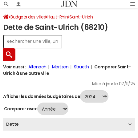
Budgets des villes
Haut-Rhin
Saint-Ulrich
Dette de Saint-Ulrich (68210)
Dette au 31/12/2024
Voir aussi :
Altenach
Mertzen
Strueth
Comparer Saint-
Ulrich à une autre ville
Mise à jour le 07/11/25
Afficher les données budgétaires de
Comparer avec
Dette