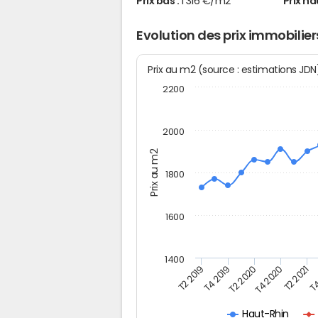
Prix bas :
1 316 €/m2
Prix ha
Evolution des prix immobilier
Prix au m2 (source : estimations JD
2200
2000
Prix au m2
1800
1600
1400
T4
T4 2019
T2 2021
T2 2019
T4 2020
T2 2020
Haut-Rhin