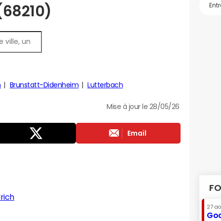
 (68210)
h
Brunstatt-Didenheim
Lutterbach
Mise à jour le 28/05/26
Email
FO
rich
27 a
Goo