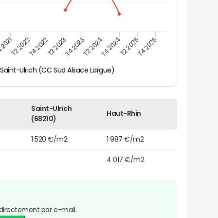
 2021
T2 2025
T2 2023
T4 2024
T4 2022
T2 2024
T2 2022
T4 2025
T4 2023
Saint-Ulrich (CC Sud Alsace Largue)
Saint-Ulrich
Haut-Rhin
(68210)
1 520 €/m2
1 987 €/m2
4 017 €/m2
directement par e-mail.