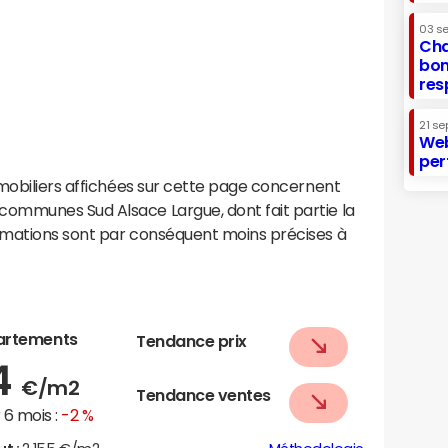
03 s
Cha
bon
res
21 se
Web
per
mobiliers affichées sur cette page concernent
ommunes Sud Alsace Largue, dont fait partie la
imations sont par conséquent moins précises à
artements
Tendance prix
4
€/m2
Tendance ventes
6 mois :
-2 %