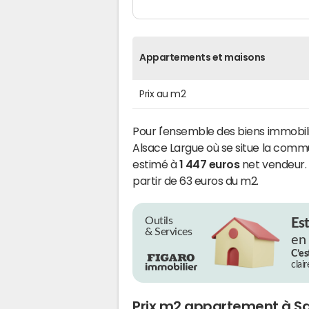
Appartements et maisons
Prix au m2
Pour l'ensemble des biens immob
Alsace Largue où se situe la commu
estimé à
1 447 euros
net vendeur. L
partir de 63 euros du m2.
Outils
Es
& Services
en
C’es
clai
Prix m2 appartement à Sa