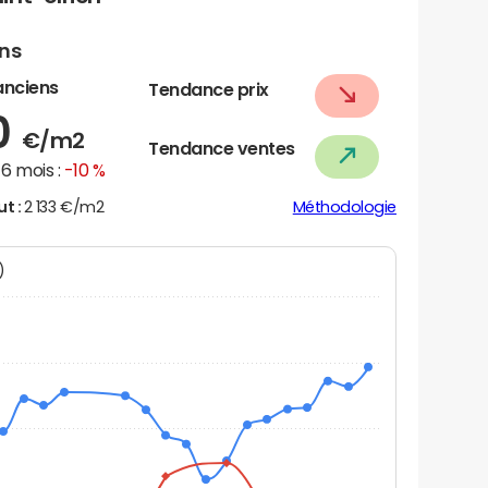
ens
anciens
Tendance prix
0
€/m2
Tendance ventes
6 mois :
-10 %
ut :
2 133 €/m2
Méthodologie
N)