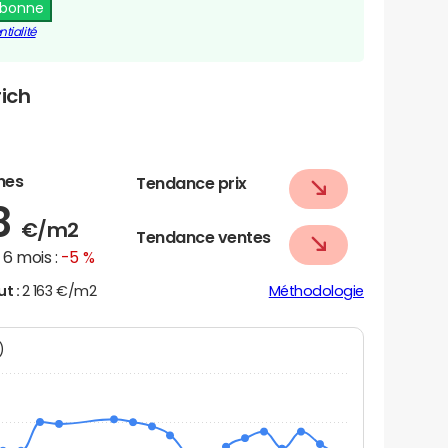
abonne
tialité
rich
nes
Tendance prix
8
€/m2
Tendance ventes
6 mois :
-5 %
ut :
2 163 €/m2
Méthodologie
N)