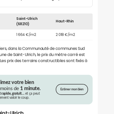
Saint-Ulrich
Haut-Rhin
(68210)
1 664 €/m2
2 018 €/m2
iliers, dans la Communauté de communes Sud
ne de Saint-Ulrich, le prix du mètre carré est
es prix des terrains constructibles sont fixés à
timez votre bien
 moins de
1 minute.
Estimer mon bien
t rapide, gratuit…
et ça peut
rement valoir le coup.
int-Ulrich