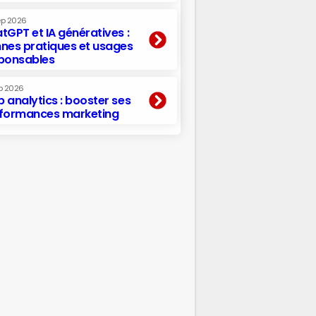
ep 2026
tGPT et IA génératives :
nes pratiques et usages
ponsables
p 2026
 analytics : booster ses
formances marketing