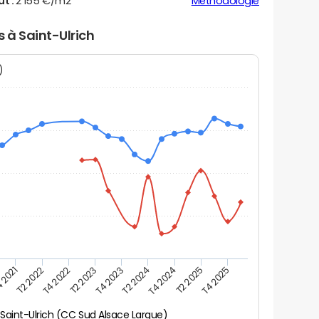
ut :
2 155 €/m2
Méthodologie
s à Saint-Ulrich
N)
 2021
T2 2025
T2 2023
T4 2024
T4 2022
T2 2024
T2 2022
T4 2025
T4 2023
Saint-Ulrich (CC Sud Alsace Largue)