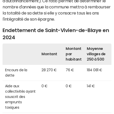
d'autofinancement). Ce ratio permet de déterminer le
nombre d'années que la commune mettra à rembourser
la totalité de sa dette si elle y consacre tous les ans
l'intégralité de son épargne.
Endettement de Saint-Vivien-de-Blaye en
2024
Montant
Moyenne
Montant
par
villages de
habitant
250 à 500
Encours de la
28 270 €
76 €
184 081 €
dette
Aide aux
0 €
0 €
141 €
collectivités ayant
souscrit des
emprunts
toxiques