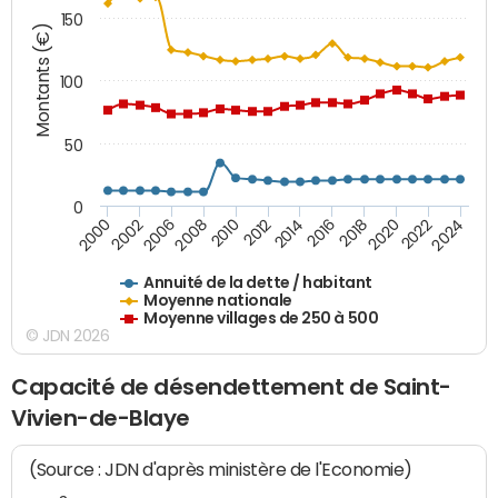
150
Montants (€)
100
50
0
2014
2008
2000
2024
2018
2012
2006
2022
2016
2010
2002
2020
Annuité de la dette / habitant
Moyenne nationale
Moyenne villages de 250 à 500
© JDN 2026
Capacité de désendettement de Saint-
Vivien-de-Blaye
(Source : JDN d'après ministère de l'Economie)