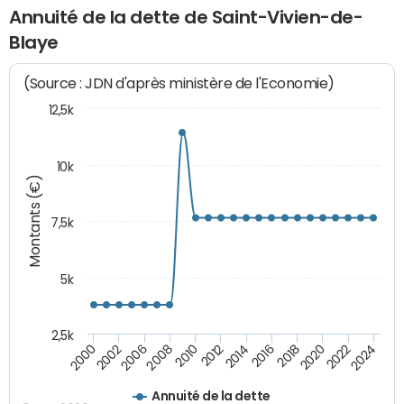
Annuité de la dette de Saint-Vivien-de-
Blaye
(Source : JDN d'après ministère de l'Economie)
12,5k
10k
Montants (€)
7,5k
5k
2,5k
2024
2002
2010
2016
2022
2000
2008
2014
2020
2006
2012
2018
Annuité de la dette