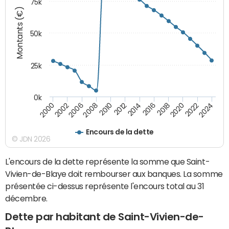
75k
Montants (€)
50k
25k
0k
2024
2002
2010
2016
2022
2000
2008
2014
2020
2006
2012
2018
Encours de la dette
© JDN 2026
L'encours de la dette représente la somme que Saint-
Vivien-de-Blaye doit rembourser aux banques. La somme
présentée ci-dessus représente l'encours total au 31
décembre.
Dette par habitant de Saint-Vivien-de-