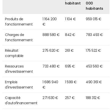
habitant
000
habitants
Produits de
1 164 200
1 104 €
959 015 €
fonctionnement
€
Charges de
888 580 €
842 €
783 493 €
fonctionnement
Résultat
275 620 €
261 €
175 522 €
comptable
Ressources
733 480 €
695 €
453 560 €
d'investissement
Emplois
1 686 940
1 599 €
490 361 €
d'investissement
€
Capacité
271 630 €
257 €
188 312 €
d'autofinancement