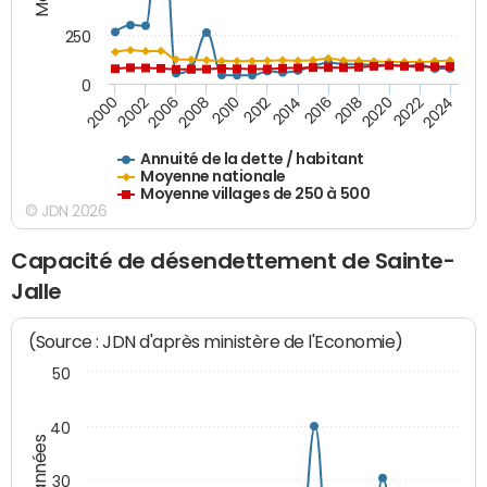
250
0
2018
2002
2022
2008
2012
2016
2000
2020
2006
2024
2010
2014
Annuité de la dette / habitant
Moyenne nationale
Moyenne villages de 250 à 500
© JDN 2026
Capacité de désendettement de Sainte-
Jalle
(Source : JDN d'après ministère de l'Economie)
50
40
30