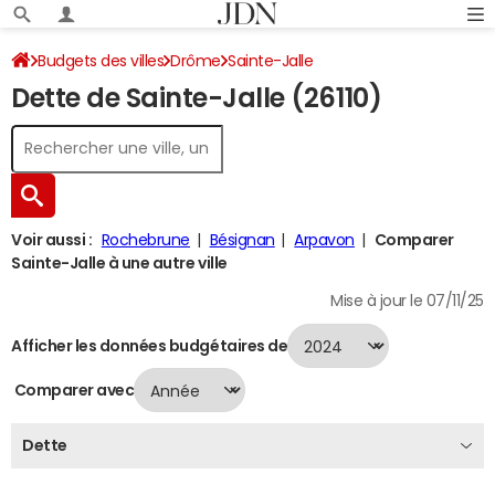
Budgets des villes
Drôme
Sainte-Jalle
Dette de Sainte-Jalle (26110)
Dette au 31/12/2024
Voir aussi :
Rochebrune
Bésignan
Arpavon
Comparer
Sainte-Jalle à une autre ville
Mise à jour le 07/11/25
Afficher les données budgétaires de
Comparer avec
Dette