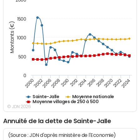
1500
Montants (€)
1000
500
0
2018
2002
2022
2008
2012
2016
2000
2020
2006
2024
2010
2014
Sainte-Jalle
Moyenne nationale
Moyenne villages de 250 à 500
© JDN 2026
Annuité de la dette de Sainte-Jalle
(Source : JDN d'après ministère de l'Economie)