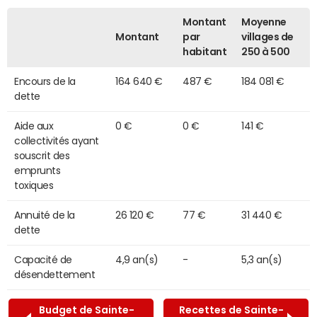
Montant
Moyenne
Montant
par
villages de
habitant
250 à 500
Encours de la
164 640 €
487 €
184 081 €
dette
Aide aux
0 €
0 €
141 €
collectivités ayant
souscrit des
emprunts
toxiques
Annuité de la
26 120 €
77 €
31 440 €
dette
Capacité de
4,9 an(s)
-
5,3 an(s)
désendettement
Budget de Sainte-
Recettes de Sainte-