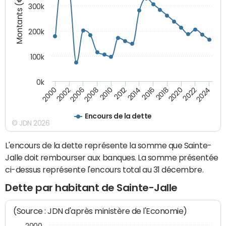
Montants (€)
300k
200k
100k
0k
2000
2022
2016
2010
2002
2024
2018
2012
2006
2020
2014
2008
Encours de la dette
© JDN 2026
L'encours de la dette représente la somme que Sainte-
Jalle doit rembourser aux banques. La somme présentée
ci-dessus représente l'encours total au 31 décembre.
Dette par habitant de Sainte-Jalle
(Source : JDN d'après ministère de l'Economie)
2000