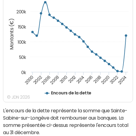
200k
Montants (€)
150k
100k
50k
0k
2008
2022
2002
2018
2014
2010
2024
2006
2020
2000
2016
2012
Encours de la dette
© JDN 2026
L'encours de la dette représente la somme que Sainte-
Sabine-sur-Longève doit rembourser aux banques. La
somme présentée ci-dessus représente l'encours total
au 31 décembre.