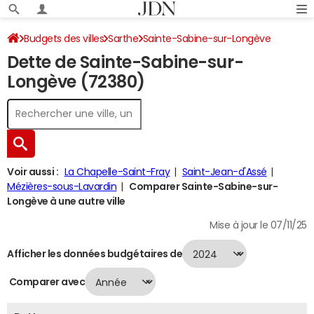
Budgets des villes
Sarthe
Sainte-Sabine-sur-Longève
Dette de Sainte-Sabine-sur-
Dette au 31/12/2024
Longève (72380)
Voir aussi :
La Chapelle-Saint-Fray
Saint-Jean-d'Assé
Mézières-sous-Lavardin
Comparer Sainte-Sabine-sur-
Longève à une autre ville
Mise à jour le 07/11/25
Afficher les données budgétaires de
Comparer avec