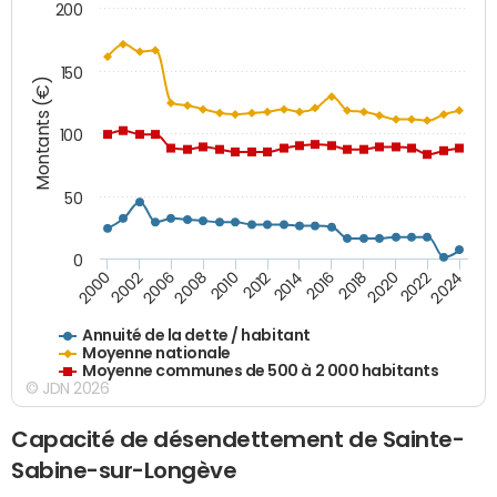
200
150
Montants (€)
100
50
0
2014
2008
2000
2024
2018
2012
2006
2022
2016
2010
2002
2020
Annuité de la dette / habitant
Moyenne nationale
Moyenne communes de 500 à 2 000 habitants
© JDN 2026
Capacité de désendettement de Sainte-
Sabine-sur-Longève