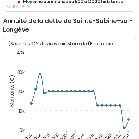
Moyenne communes de 500 à 2 000 habitants
© JDN 2026
Annuité de la dette de Sainte-Sabine-sur-
Longève
(Source : JDN d'après ministère de l'Economie)
40k
30k
Montants (€)
20k
10k
0k
2020
2010
2016
2006
2022
2012
2000
2018
2008
2024
2014
2002