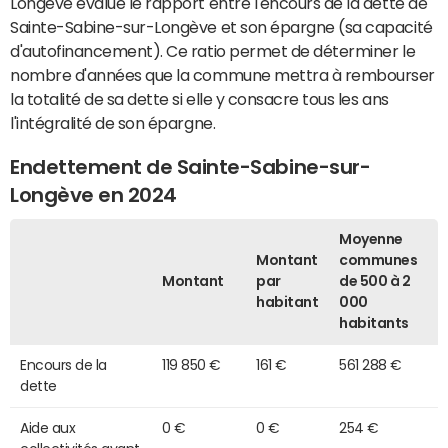
Longève évalue le rapport entre l'encours de la dette de
Sainte-Sabine-sur-Longève et son épargne (sa capacité
d'autofinancement). Ce ratio permet de déterminer le
nombre d'années que la commune mettra à rembourser
la totalité de sa dette si elle y consacre tous les ans
l'intégralité de son épargne.
Endettement de Sainte-Sabine-sur-
Longève en 2024
Moyenne
Montant
communes
Montant
par
de 500 à 2
habitant
000
habitants
Encours de la
119 850 €
161 €
561 288 €
dette
Aide aux
0 €
0 €
254 €