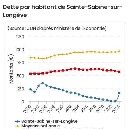
Dette par habitant de Sainte-Sabine-sur-
Longève
(Source : JDN d'après ministère de l'Economie)
1250
1000
Montants (€)
750
500
250
0
2018
2002
2022
2008
2012
2016
2000
2020
2006
2024
2010
2014
Sainte-Sabine-sur-Longève
Moyenne nationale