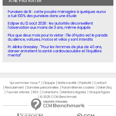
À NE PAS RATER
Punaises de lit : cette poudre ménagère à quelques euros
a tué 100% des punaises dans une étude
Eclipse du 12 août 2026 : les autorités déconseillent
l'observation aux moins de 3 ans, même équipés
Plus que deux mois pour la visiter : l'île d'Hydra est le paradis
du silence, voitures, motos et vélos y sont interdits
Pr. Alinka Greasley : "Pour les femmes de plus de 40 ans,
danser entretient la santé cardiovasculaire et l'équilibre
mental"
Qui sommes-nous ?
L'équipe
Notre société
Publicité
Contact
Recrutement
Données personnelles
Paramétrer les cookies
Gérer Utiq
Tous les articles
RSS
Corrections
Mentions légales
Groupe Figaro
© 2025 CCM Benchmark