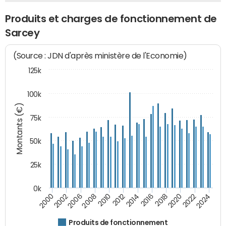
Produits et charges de fonctionnement de
Sarcey
(Source : JDN d'après ministère de l'Economie)
125k
100k
Montants (€)
75k
50k
25k
0k
2024
2002
2010
2016
2022
2000
2008
2014
2020
2006
2012
2018
Produits de fonctionnement