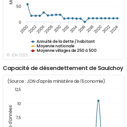
50
0
2014
2008
2000
2024
2018
2012
2006
2022
2016
2010
2002
2020
Annuité de la dette / habitant
Moyenne nationale
Moyenne villages de 250 à 500
© JDN 2026
Capacité de désendettement de Saulchoy
(Source : JDN d'après ministère de l'Economie)
12,5
10
Nombre d'années
7,5