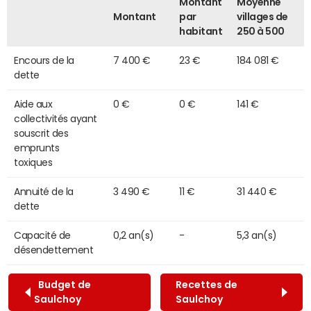
Montant
Moyenne
Montant
par
villages de
habitant
250 à 500
Encours de la
7 400 €
23 €
184 081 €
dette
Aide aux
0 €
0 €
141 €
collectivités ayant
souscrit des
emprunts
toxiques
Annuité de la
3 490 €
11 €
31 440 €
dette
Capacité de
0,2 an(s)
-
5,3 an(s)
désendettement
Budget de
Recettes de
Saulchoy
Saulchoy