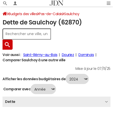
Budgets des villes
Pas-de-Calais
Saulchoy
Dette de Saulchoy (62870)
Dette au 31/12/2024
Voir aussi :
Saint-Rémy-au-Bois
Douriez
Dominois
Comparer Saulchoy à une autre ville
Mise à jour le 07/11/25
Afficher les données budgétaires de
Comparer avec
Dette