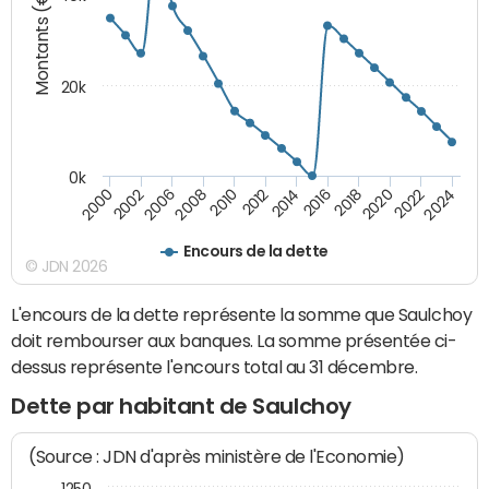
Montants (€)
20k
0k
2020
2010
2016
2006
2022
2012
2000
2018
2008
2024
2014
2002
Encours de la dette
© JDN 2026
L'encours de la dette représente la somme que Saulchoy
doit rembourser aux banques. La somme présentée ci-
dessus représente l'encours total au 31 décembre.
Dette par habitant de Saulchoy
(Source : JDN d'après ministère de l'Economie)
1250