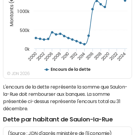
Montants (€)
1 000k
500k
0k
2014
2008
2000
2024
2018
2012
2006
2022
2016
2010
2002
2020
Encours de la dette
© JDN 2026
L'encours de la dette représente la somme que Saulon-
la-Rue doit rembourser aux banques. La somme
présentée ci-dessus représente l'encours total au 31
décembre.
Dette par habitant de Saulon-la-Rue
(Source : JDN d'après ministère de l'Economie)