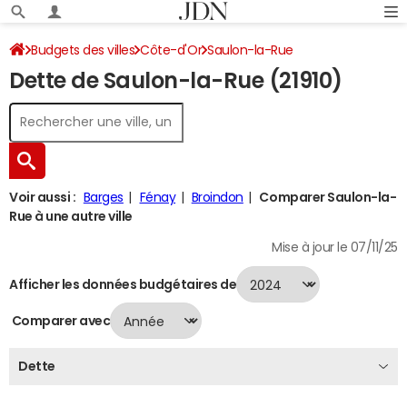
Budgets des villes
Côte-d'Or
Saulon-la-Rue
Dette de Saulon-la-Rue (21910)
Dette au 31/12/2024
Voir aussi :
Barges
Fénay
Broindon
Comparer Saulon-la-
Rue à une autre ville
Mise à jour le 07/11/25
Afficher les données budgétaires de
Comparer avec
Dette