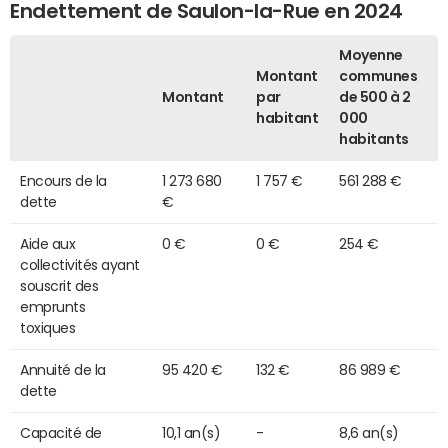
Endettement de Saulon-la-Rue en 2024
Moyenne
Montant
communes
Montant
par
de 500 à 2
habitant
000
habitants
Encours de la
1 273 680
1 757 €
561 288 €
dette
€
Aide aux
0 €
0 €
254 €
collectivités ayant
souscrit des
emprunts
toxiques
Annuité de la
95 420 €
132 €
86 989 €
dette
Capacité de
10,1 an(s)
-
8,6 an(s)