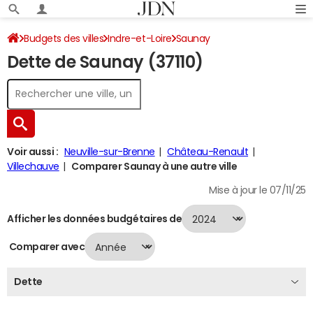
Budgets des villes
Indre-et-Loire
Saunay
Dette de Saunay (37110)
Dette au 31/12/2024
Voir aussi :
Neuville-sur-Brenne
Château-Renault
Villechauve
Comparer Saunay à une autre ville
Mise à jour le 07/11/25
Afficher les données budgétaires de
Comparer avec
Dette