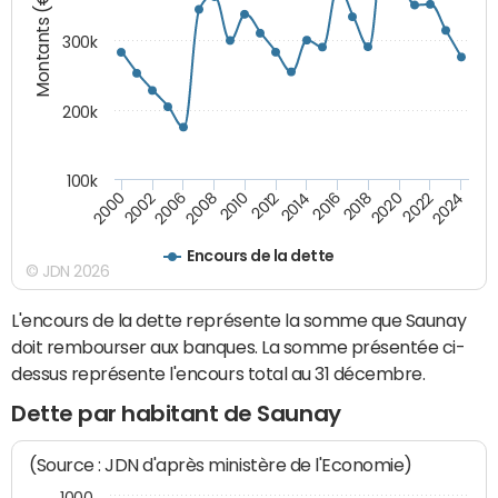
Montants (€)
300k
200k
100k
2000
2022
2016
2010
2002
2024
2018
2012
2006
2020
2014
2008
Encours de la dette
© JDN 2026
L'encours de la dette représente la somme que Saunay
doit rembourser aux banques. La somme présentée ci-
dessus représente l'encours total au 31 décembre.
Dette par habitant de Saunay
(Source : JDN d'après ministère de l'Economie)
1000