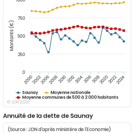
750
Montants (€)
500
250
0
2018
2002
2022
2008
2012
2016
2000
2020
2006
2024
2010
2014
Saunay
Moyenne nationale
Moyenne communes de 500 à 2 000 habitants
© JDN 2026
Annuité de la dette de Saunay
(Source : JDN d'après ministère de l'Economie)