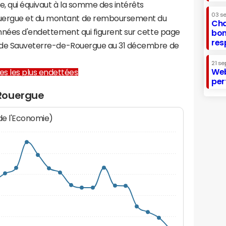
te, qui équivaut à la somme des intérêts
03 s
uergue et du montant de remboursement du
Cha
onnées d'endettement qui figurent sur cette page
bon
res
re de Sauveterre-de-Rouergue au 31 décembre de
21 se
Web
lles les plus endettées
per
Rouergue
 de l'Economie)