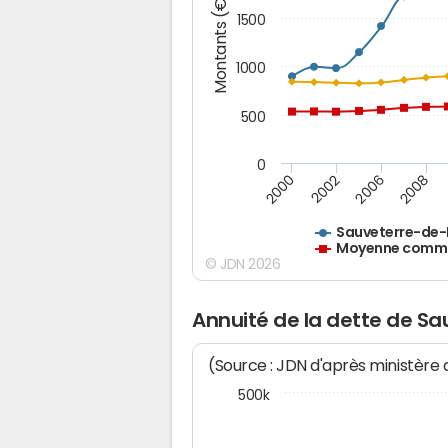
Montants (€)
1500
1000
500
0
2000
2002
2006
2008
Sauveterre-de
Moyenne commun
© JDN 2026
Annuité de la dette de S
(Source : JDN d'après ministère
500k