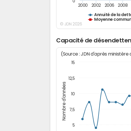
0
2000
2002
2006
2008
Annuité de la dett
Moyenne communes
© JDN 2026
Capacité de désendette
(Source : JDN d'après ministère
15
12,5
Nombre d'années
10
7,5
5