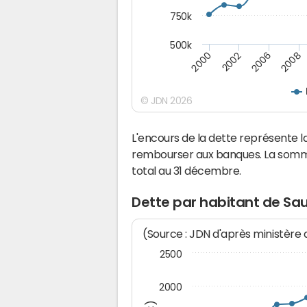
750k
500k
2000
2002
2006
2008
© JDN 2026
L'encours de la dette représente
rembourser aux banques. La somm
total au 31 décembre.
Dette par habitant de S
(Source : JDN d'après ministère
2500
2000