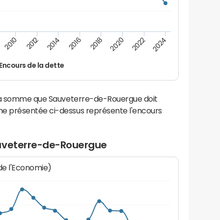
2012
2024
2014
2016
2018
2020
2010
2022
Encours de la dette
 la somme que Sauveterre-de-Rouergue doit
e présentée ci-dessus représente l'encours
auveterre-de-Rouergue
 de l'Economie)