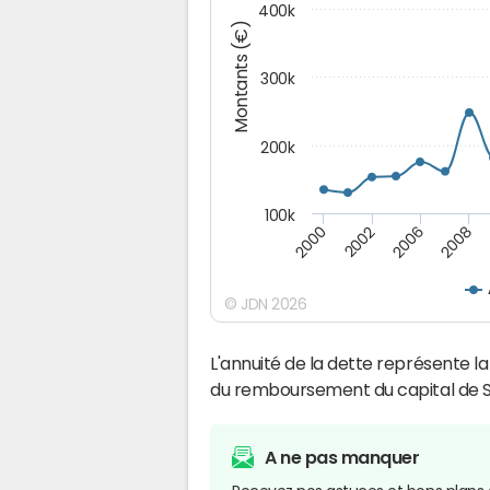
400k
Montants (€)
300k
200k
100k
2000
2008
2006
2002
© JDN 2026
L'annuité de la dette représente 
du remboursement du capital de 
A ne pas manquer