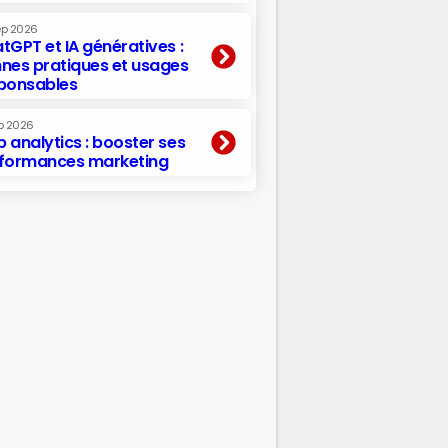
ep 2026
tGPT et IA génératives :
nes pratiques et usages
ponsables
p 2026
 analytics : booster ses
formances marketing