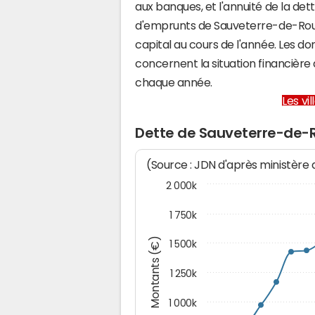
aux banques, et l'annuité de la det
d'emprunts de Sauveterre-de-Ro
capital au cours de l'année. Les d
concernent la situation financiè
chaque année.
Les vi
Dette de Sauveterre-de-
(Source : JDN d'après ministère
2 000k
1 750k
Montants (€)
1 500k
1 250k
1 000k