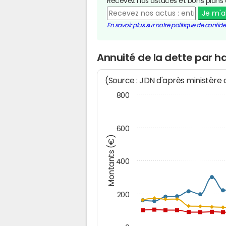
Recevez nos astuces et bons plans 
Je m'
En savoir plus sur notre politique de confiden
Annuité de la dette par 
(Source : JDN d'après ministère
800
600
Montants (€)
400
200