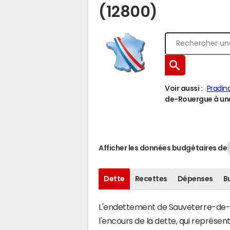
(12800)
Voir aussi :
Pradin
de-Rouergue à une 
Afficher les données budgétaires de
Dette
Recettes
Dépenses
B
L'endettement de Sauveterre-de-Ro
l'encours de la dette, qui représ