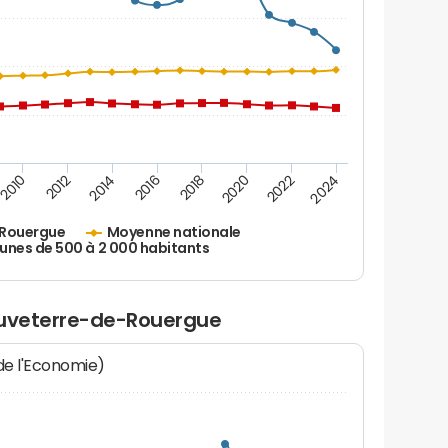
2010
2012
2014
2016
2018
2020
2022
2024
-Rouergue
Moyenne nationale
es de 500 à 2 000 habitants
auveterre-de-Rouergue
 de l'Economie)