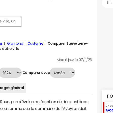
as
Gramond
Castanet
Comparer Sauveterre-
autre ville
Mise à jour le 07/11/25
Comparer avec
udget général
FO
uergue s'évalue en fonction de deux critères :
27 a
ente la somme que la commune de l'Aveyron doit
Goo