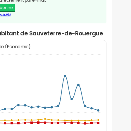
directement par e-mail.
abonne
tialité
habitant de Sauveterre-de-Rouergue
 de l'Economie)