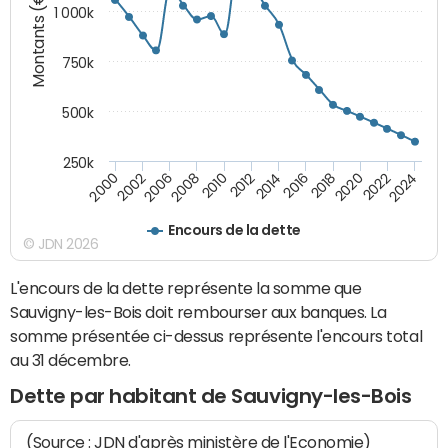
Montants (€)
1 000k
750k
500k
250k
2016
2014
2012
2010
2008
2006
2002
2000
2024
2022
2020
2018
Encours de la dette
© JDN 2026
L'encours de la dette représente la somme que
Sauvigny-les-Bois doit rembourser aux banques. La
somme présentée ci-dessus représente l'encours total
au 31 décembre.
Dette par habitant de Sauvigny-les-Bois
(Source : JDN d'après ministère de l'Economie)