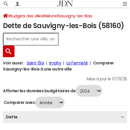
Budgets des villes
Nièvre
Sauvigny-les-Bois
Dette de Sauvigny-les-Bois (58160)
Dette au 31/12/2024
Voir aussi :
Saint-Éloi
Imphy
La Fermeté
Comparer
Sauvigny-les-Bois à une autre ville
Mise à jour le 07/11/25
Afficher les données budgétaires de
Comparer avec
Dette